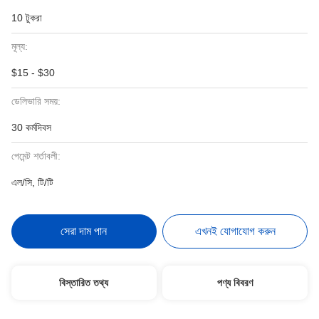
10 টুকরা
মূল্য:
$15 - $30
ডেলিভারি সময়:
30 কর্মদিবস
পেমেন্ট শর্তাবলী:
এল/সি, টি/টি
সেরা দাম পান
এখনই যোগাযোগ করুন
বিস্তারিত তথ্য
পণ্য বিবরণ