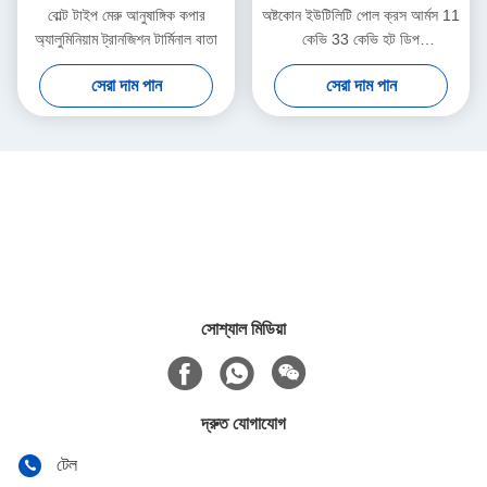
বোল্ট টাইপ মেরু আনুষাঙ্গিক কপার
অষ্টকোন ইউটিলিটি পোল ক্রস আর্মস 11
অ্যালুমিনিয়াম ট্রানজিশন টার্মিনাল বাতা
কেভি 33 কেভি হট ডিপ
গ্যালভানাইজেশন সারফেস ট্রিটমেন্ট
সেরা দাম পান
সেরা দাম পান
সোশ্যাল মিডিয়া
দ্রুত যোগাযোগ
টেল