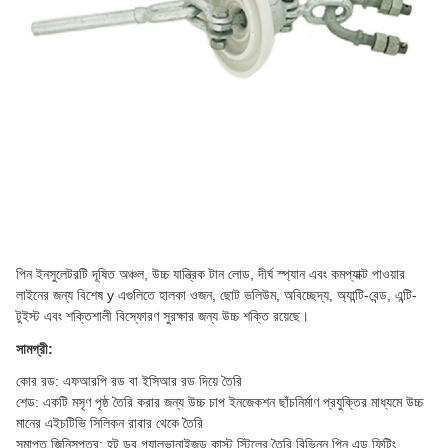
পিন ইনসুলেটরটি দূষিত অঞ্চল, উচ্চ যান্ত্রিক টান লোড, দীর্ঘ স্প্যান এবং কমপ্যাক্ট পাওয়ার
লাইনের জন্য বিশেষ y এগুলিতে হালকা ওজন, ছোট ভলিউম, অবিচ্ছেদ্য, অ্যান্টি-বেন্ড, এন্টি-
টুইস্ট এবং শক্তিশালী বিস্ফোরণ সুরক্ষার জন্য উচ্চ শক্তি রয়েছে।
সামগ্রী:
কোর রড: এফআরপি রড বা ইসিআর রড দিয়ে তৈরি
শেড: একটি মসৃণ পৃষ্ঠ তৈরি করার জন্য উচ্চ চাপ ইনজেকশন ছাঁচনির্মাণ প্রযুক্তির মাধ্যমে উচ্চ
মানের এইচটিভি সিলিকন রাবার থেকে তৈরি
সমাপ্ত জিনিসপত্র: হট ডুব গ্যালভানাইজড কাস্ট স্টিলের তৈরি বিভিন্ন পিন এন্ড ফিটিং