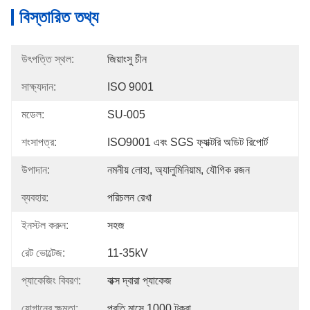
বিস্তারিত তথ্য
উৎপত্তি স্থল:
জিয়াংসু চীন
সাক্ষ্যদান:
ISO 9001
মডেল:
SU-005
শংসাপত্র:
ISO9001 এবং SGS ফ্যাক্টরি অডিট রিপোর্ট
উপাদান:
নমনীয় লোহা, অ্যালুমিনিয়াম, যৌগিক রজন
ব্যবহার:
পরিচলন রেখা
ইনস্টল করুন:
সহজ
রেট ভোল্টেজ:
11-35kV
প্যাকেজিং বিবরণ:
বাক্স দ্বারা প্যাকেজ
যোগানের ক্ষমতা:
প্রতি মাসে 1000 টুকরা