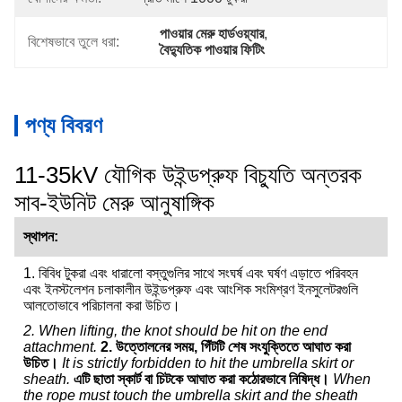
পাওয়ার মেরু হার্ডওয়্যার
, 
বিশেষভাবে তুলে ধরা:
বৈদ্যুতিক পাওয়ার ফিটিং
পণ্য বিবরণ
11-35kV যৌগিক উইন্ডপ্রুফ বিচ্যুতি অন্তরক
সাব-ইউনিট মেরু আনুষাঙ্গিক
স্থাপন:
1. বিবিধ টুকরা এবং ধারালো বস্তুগুলির সাথে সংঘর্ষ এবং ঘর্ষণ এড়াতে পরিবহন
এবং ইনস্টলেশন চলাকালীন উইন্ডপ্রুফ এবং আংশিক সংমিশ্রণ ইনসুলেটরগুলি
আলতোভাবে পরিচালনা করা উচিত।
2. When lifting, the knot should be hit on the end
attachment.
2. উত্তোলনের সময়, গিঁটটি শেষ সংযুক্তিতে আঘাত করা
উচিত।
It is strictly forbidden to hit the umbrella skirt or
sheath.
এটি ছাতা স্কার্ট বা চিটকে আঘাত করা কঠোরভাবে নিষিদ্ধ।
When
the rope must touch the umbrella skirt and the sheath