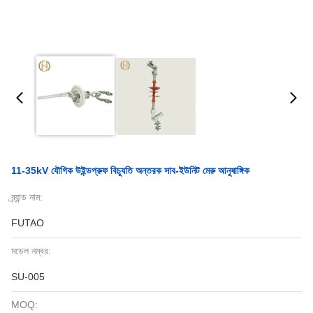
11-35kV যৌগিক উইন্ডপ্রুফ বিচ্যুতি অন্তরক সাব-ইউনিট মেরু আনুষাঙ্গিক
ব্র্যান্ড নাম:
FUTAO
মডেল নম্বর:
SU-005
MOQ: