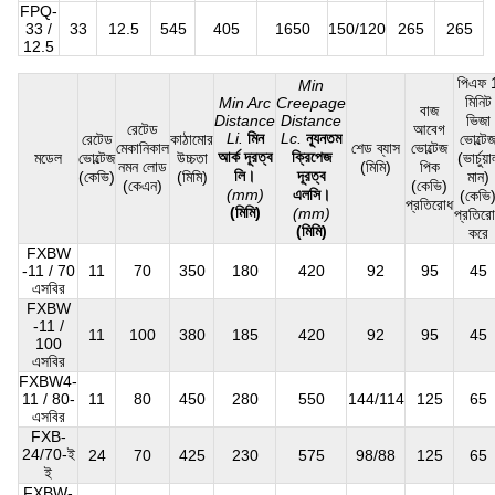
FPQ-
33 /
33
12.5
545
405
1650
150/120
265
265
12.5
পিএফ 
Min
মিনিট
Min Arc
Creepage
বাজ
Distance
Distance
ভিজা
রেটেড
আবেগ
Li.
মিন
Lc.
ন্যূনতম
রেটেড
কাঠামোর
ভোল্টে
মেকানিকাল
শেড ব্যাস
ভোল্টেজ
আর্ক দূরত্ব
ক্রিপেজ
মডেল
ভোল্টেজ
উচ্চতা
(ভার্চুয়
নমন লোড
(মিমি)
পিক
লি।
দূরত্ব
(কেভি)
(মিমি)
মান)
(কেএন)
(কেভি)
(mm)
এলসি।
(কেভি
প্রতিরোধ
(মিমি)
(mm)
প্রতির
(মিমি)
করে
FXBW
-11 / 70
11
70
350
180
420
92
95
45
এসবির
FXBW
-11 /
11
100
380
185
420
92
95
45
100
এসবির
FXBW4-
11 / 80-
11
80
450
280
550
144/114
125
65
এসবির
FXB-
24/70-ই
24
70
425
230
575
98/88
125
65
ই
FXBW-