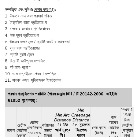
সম্পত্তি এবং সুবিধা
(কেনার কারণ)
!):
1. উচ্চতর নমন এবং প্রসার্য শক্তি
2. বৈদ্যুতিক জারা প্রতিরোধের
3. চমৎকার করোনার প্রতিরোধের
4. উচ্চ দূষণ প্রতিরোধের
৫. উচ্চতর জলবিদ্যুৎ / অ্যান্টি-ওয়াটার কর্মক্ষমতা
6. বৃদ্ধ বয়স প্রতিরোধের
7. অ্যান্টি-ফুটো ট্রেস
8. বিরোধী আইপুলস সম্পত্তি
9. কাঁপানো-প্রমাণ
10. ভাল ভগ্নহীনতা-প্রমাণ সম্পত্তি
11. হালকা ওজন, সুবিধাজনক ইনস্টলেশন।
প্রধান প্রযুক্তিগত পরামিতি (পারফরম্যান্স জিবি / টি 20142-2006, আইইসি
61952 পূরণ করে):
পিএফ 1
Min
মিনিট
Min Arc
Creepage
বাজ
Distance
Distance
ভিজা
রেটেড
আবেগ
Li.
মিন
Lc.
ন্যূনতম
রেটেড
কাঠামোর
ভোল্টেজ
মেকানিকাল
শেড ব্যাস
ভোল্টেজ
আর্ক দূরত্ব
ক্রিপেজ
মডেল
ভোল্টেজ
উচ্চতা
(ভার্চুয়াল
নমন লোড
(মিমি)
পিক
লি।
দূরত্ব
(কেভি)
(মিমি)
মান)