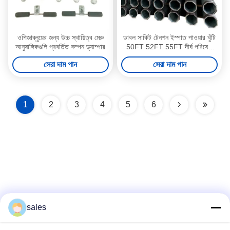
ওপিজাব্লুয়ের জন্য উচ্চ স্থায়িত্ব মেরু
ডাবল সার্কিট টেনশন ইস্পাত পাওয়ার খুঁটি
আনুষাঙ্গিকগুলি প্রবর্তিত কম্পন ড্যাম্পার
50FT 52FT 55FT দীর্ঘ পরিষেবা
জীবন
সেরা দাম পান
সেরা দাম পান
1
2
3
4
5
6
sales
সোশ্যাল মিডিয়া