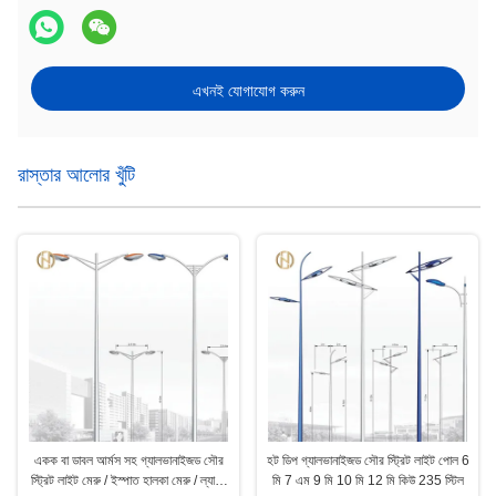
এখনই যোগাযোগ করুন
রাস্তার আলোর খুঁটি
একক বা ডাবল আর্মস সহ গ্যালভানাইজড সৌর
হট ডিপ গ্যালভানাইজড সৌর স্ট্রিট লাইট পোল 6
স্ট্রিট লাইট মেরু / ইস্পাত হালকা মেরু / ল্যাম্প
মি 7 এম 9 মি 10 মি 12 মি কিউ 235 স্টিল