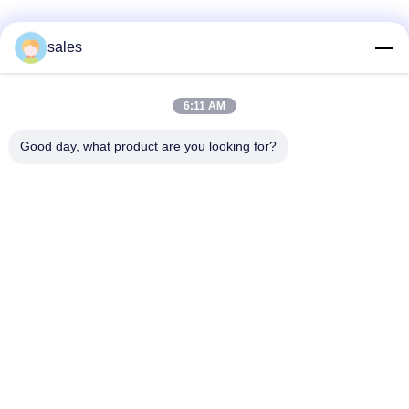
sales
সোশ্যাল মিডিয়া
6:11 AM
Good day, what product are you looking for?
দ্রুত যোগাযোগ
টেল
86-510-87871161
ই-মেইল
li@fu-tao.com
ঠিকানা
নং ১ Xinghe রোড, Heqiao ইন্ডাস্ট্রিয়াল জোন, Yixing, Jiangsu, চীন
গোপনীয়তা নীতি
|
সাইট ম্যাপ