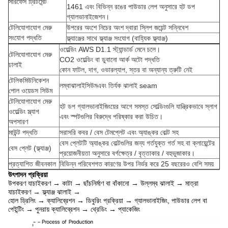
সারফেস ট্রিটমেন্ট
1461 এবং বিভিন্ন রঙের পাউডার লেপ অনুসারে হট ডপ
গ্যালভানাইজেশন।
টেলিযোগাযোগ মেরু
উপরের অংশে নিচের অংশ দ্বারা স্লিপ জয়েন্ট সন্নিবেশ
সংযোগ পদ্ধতি
ফ্ল্যাঞ্জের সাথে ফ্ল্যাঞ্জ সংযোগ (বাহ্যিক ফ্ল্যাঞ্জ)
ওয়েল্ডিং AWS D1.1 স্ট্যান্ডার্ড মেনে চলে।
টেলিযোগাযোগ মেরু
CO2 ওয়েল্ডিং বা ডুবানো আর্ক অটো পদ্ধতি
ঢালাই
কোন ফাটল, দাগ, ওভারল্যাপ, স্তর বা অন্যান্য ত্রুটি নেই
টেলিকমিউনিকেশন
লম্বা
ঝালাই
সিউম
এবং তির্যক ঝালাই seam
পোল ওয়েডস সিউম
টেলিযোগাযোগ মেরু
হট ডপ গ্যালভানাইজিংয়ের আগে সমস্ত সোল্ডিংগুলি যান্ত্রিকভাবে স্লাগ
ওয়েল্ডিং স্ল্যাগ
এবং স্পটগুলির বিরুদ্ধে পরিষ্কার করা উচিত।
অপসারণ
মাউন্ট পদ্ধতি
সরাসরি কবর / বেস টেমপ্লেট এবং অ্যাঙ্কর বোল্ট সহ
বেস প্লেটটি অ্যাঙ্কর বোল্টগুলির জন্য গর্তযুক্ত গর্ত সহ বা ক্লায়েন্টের
বেস প্লেট (ফ্ল্যাঞ্জ)
প্রয়োজনীয়তা অনুসারে বর্গক্ষেত্র / বৃত্তাকার / বহুভুজাকার।
প্রত্যাশিত জীবনকাল
বিভিন্ন পরিবেশগত কারণের উপর নির্ভর করে 25 বছরেরও বেশি সময়
উৎপাদন প্রক্রিয়া
উপকরণ যাচাইকরণ → কাটা → ছাঁচনির্মাণ বা বাঁকানো → উল্লম্ব ঝালাই → মাত্রা
যাচাইকরণ → ফ্ল্যাঞ্জ ঝালাই →
হোল ড্রিলিং → ক্যালিব্রেশন → ডিবুরিং প্রক্রিয়া → গ্যালভানাইজিং, পাউডার লেপ বা
পেইন্টিং → পুনরায় ক্যালিব্রেশন → থ্রেডিং → প্যাকেজিং