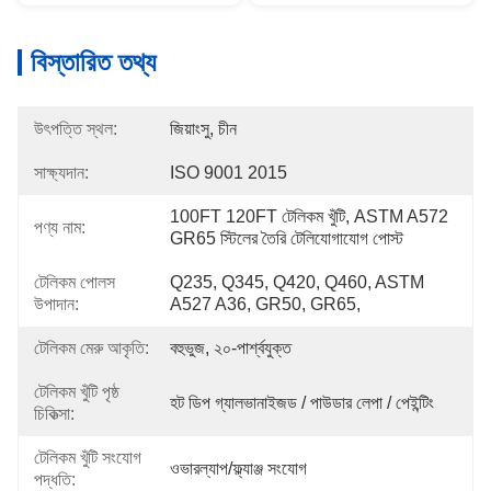
বিস্তারিত তথ্য
উৎপত্তি স্থল:
জিয়াংসু, চীন
সাক্ষ্যদান:
ISO 9001 2015
100FT 120FT টেলিকম খুঁটি, ASTM A572 
পণ্য নাম:
GR65 স্টিলের তৈরি টেলিযোগাযোগ পোস্ট
টেলিকম পোলস
Q235, Q345, Q420, Q460, ASTM 
উপাদান:
A527 A36, GR50, GR65,
টেলিকম মেরু আকৃতি:
বহুভুজ, ২০-পার্শ্বযুক্ত
টেলিকম খুঁটি পৃষ্ঠ
হট ডিপ গ্যালভানাইজড / পাউডার লেপা / পেইন্টিং
চিকিত্সা:
টেলিকম খুঁটি সংযোগ
ওভারল্যাপ/ফ্ল্যাঞ্জ সংযোগ
পদ্ধতি: