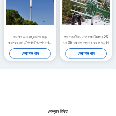
আলোক এবং ওয়্যারলেস জন্য
গ্যালভানাইজড সেল ফোন টাওয়ার 25
ক্যামফ্ল্যাজড টেলিকমিউনিকেশন পোস্ট
এম 35 এম ওভারল্যাপ / ফ্ল্যাঞ্জ সংযোগ
30 এম 35 এম 40 এম
সেরা দাম পান
সেরা দাম পান
সোশ্যাল মিডিয়া