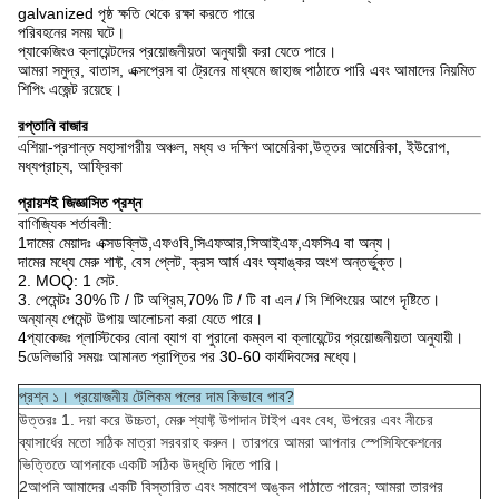
galvanized পৃষ্ঠ ক্ষতি থেকে রক্ষা করতে পারে
পরিবহনের সময় ঘটে।
প্যাকেজিংও ক্লায়েন্টদের প্রয়োজনীয়তা অনুযায়ী করা যেতে পারে।
আমরা সমুদ্র, বাতাস, এক্সপ্রেস বা ট্রেনের মাধ্যমে জাহাজ পাঠাতে পারি এবং আমাদের নিয়মিত
শিপিং এজেন্ট রয়েছে।
রপ্তানি বাজার
এশিয়া-প্রশান্ত মহাসাগরীয় অঞ্চল, মধ্য ও দক্ষিণ আমেরিকা,উত্তর আমেরিকা, ইউরোপ,
মধ্যপ্রাচ্য, আফ্রিকা
প্রায়শই জিজ্ঞাসিত প্রশ্ন
বাণিজ্যিক শর্তাবলী:
1দামের মেয়াদঃ এক্সডব্লিউ,এফওবি,সিএফআর,সিআইএফ,এফসিএ বা অন্য।
দামের মধ্যে মেরু শাফ্ট, বেস প্লেট, ক্রস আর্ম এবং অ্যাঙ্কর অংশ অন্তর্ভুক্ত।
2. MOQ: 1 সেট.
3. পেমেন্টঃ 30% টি / টি অগ্রিম,70% টি / টি বা এল / সি শিপিংয়ের আগে দৃষ্টিতে।
অন্যান্য পেমেন্ট উপায় আলোচনা করা যেতে পারে।
4প্যাকেজঃ প্লাস্টিকের বোনা ব্যাগ বা পুরানো কম্বল বা ক্লায়েন্টের প্রয়োজনীয়তা অনুযায়ী।
5ডেলিভারি সময়ঃ আমানত প্রাপ্তির পর 30-60 কার্যদিবসের মধ্যে।
প্রশ্ন ১। প্রয়োজনীয় টেলিকম পলের দাম কিভাবে পাব?
উত্তরঃ 1. দয়া করে উচ্চতা, মেরু শ্যাফ্ট উপাদান টাইপ এবং বেধ, উপরের এবং নীচের
ব্যাসার্ধের মতো সঠিক মাত্রা সরবরাহ করুন। তারপরে আমরা আপনার স্পেসিফিকেশনের
ভিত্তিতে আপনাকে একটি সঠিক উদ্ধৃতি দিতে পারি।
2আপনি আমাদের একটি বিস্তারিত এবং সমাবেশ অঙ্কন পাঠাতে পারেন; আমরা তারপর