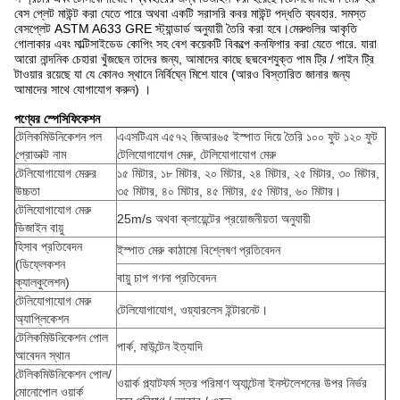
বেস প্লেট মাউন্ট করা যেতে পারে অথবা একটি সরাসরি কবর মাউন্ট পদ্ধতি ব্যবহার. সমস্ত
বেসপ্লেট ASTM A633 GRE স্ট্যান্ডার্ড অনুযায়ী তৈরি করা হবে।মেরুগুলির আকৃতি
গোলাকার এবং মাল্টিসাইডেড কোপিং সহ বেশ কয়েকটি বিকল্পে কনফিগার করা যেতে পারে. যারা
আরো নান্দনিক চেহারা খুঁজছেন তাদের জন্য, আমাদের কাছে ছদ্মবেশযুক্ত পাম ট্রি / পাইন ট্রি
টাওয়ার রয়েছে যা যে কোনও স্থানে নির্বিঘ্নে মিশে যাবে (আরও বিস্তারিত জানার জন্য
আমাদের সাথে যোগাযোগ করুন) ।
পণ্যের স্পেসিফিকেশন
টেলিকমিউনিকেশন পল
এএসটিএম এ৫৭২ জিআর৬৫ ইস্পাত দিয়ে তৈরি ১০০ ফুট ১২০ ফুট
প্রোডাক্ট নাম
টেলিযোগাযোগ মেরু, টেলিযোগাযোগ মেরু
টেলিযোগাযোগ মেরুর
১৫ মিটার, ১৮ মিটার, ২০ মিটার, ২৪ মিটার, ২৫ মিটার, ৩০ মিটার,
উচ্চতা
৩৫ মিটার, ৪০ মিটার, ৪৫ মিটার, ৫৫ মিটার, ৬০ মিটার।
টেলিযোগাযোগ মেরু
25m/s অথবা ক্লায়েন্টের প্রয়োজনীয়তা অনুযায়ী
ডিজাইন বায়ু
হিসাব প্রতিবেদন
ইস্পাত মেরু কাঠামো বিশ্লেষণ প্রতিবেদন
(ডিফ্লেকশন
বায়ু চাপ গণনা প্রতিবেদন
ক্যালকুলেশন)
টেলিযোগাযোগ মেরু
টেলিযোগাযোগ, ওয়্যারলেস ইন্টারনেট।
অ্যাপ্লিকেশন
টেলিকমিউনিকেশন পোল
পার্ক, মাউন্টেন ইত্যাদি
আবেদন স্থান
টেলিকমিউনিকেশন পোল/
ওয়ার্ক প্ল্যাটফর্ম স্তর পরিমাণ অ্যান্টেনা ইনস্টলেশনের উপর নির্ভর
মোনোপোল ওয়ার্ক