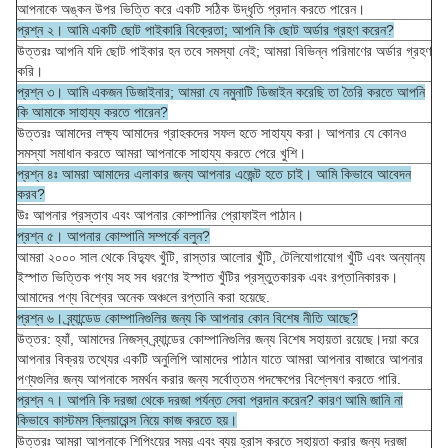
আপনাকে অঙ্কন উপর ভিত্তি করে একটি সঠিক উদ্ধৃতি প্রদান করতে পারেন।
প্রশ্ন ২। আমি একটি ছোট পাইকারি বিক্রেতা; আপনি কি ছোট অর্ডার গ্রহণ করেন?
উত্তরঃ আপনি যদি ছোট পাইকার হন তবে সমস্যা নেই; আমরা বিভিন্ন পরিমাণের অর্ডার গ্রহণ
করি।
প্রশ্ন ৩। আমি একজন ডিজাইনার; আমরা যে নমুনাটি ডিজাইন করেছি তা তৈরি করতে আপনি
কি আমাকে সাহায্য করতে পারেন?
উত্তরঃ আমাদের লক্ষ্য আমাদের গ্রাহকদের সফল হতে সাহায্য করা। আপনার যে কোনও
সমস্যা সমাধান করতে আমরা আপনাকে সাহায্য করতে পেরে খুশি।
প্রশ্ন ৪ঃ আমরা আমাদের এলাকার জন্য আপনার এজেন্ট হতে চাই। আমি কিভাবে আবেদন
করব?
উঃ আপনার প্রস্তাব এবং আপনার কোম্পানির প্রোফাইল পাঠান।
প্রশ্ন ৫। আপনার কোম্পানি সম্পর্কে বলুন?
আমরা ২০০০ সাল থেকে বিদ্যুৎ খুঁটি, রাস্তার আলোর খুঁটি, টেলিযোগাযোগ খুঁটি এবং অন্যান্য
ইস্পাত ভিত্তিক পণ্য সহ সব ধরণের ইস্পাত খুঁটির প্রস্তুতকারক এবং রপ্তানিকারক।
আমাদের পণ্য বিশ্বের অনেক অঞ্চলে রপ্তানি করা হয়েছে.
প্রশ্ন ৬। ব্র্যান্ডেড কোম্পানিগুলির জন্য কি আপনার কোন বিশেষ নীতি আছে?
উত্তর: হ্যাঁ, আমাদের নিজস্ব ব্র্যান্ডের কোম্পানিগুলির জন্য বিশেষ সহায়তা রয়েছে।দয়া করে
আপনার বিক্রয় তথ্যের একটি অনুলিপি আমাদের পাঠান যাতে আমরা আপনার বাজারে আপনার
পণ্যগুলির জন্য আপনাকে সমর্থন করার জন্য সর্বোত্তম পদক্ষেপের বিশ্লেষণ করতে পারি.
প্রশ্ন ৭। আপনি কি দরজা থেকে দরজা পর্যন্ত সেবা প্রদান করেন? কারণ আমি জানি না
কিভাবে কাস্টমস ক্লিয়ারেন্স নিয়ে কাজ করতে হয়।
উত্তরঃ আমরা আপনাকে শিপিংয়ের সময় এবং ব্যয় হ্রাস করতে সহায়তা করার জন্য দরজা