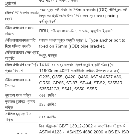
করে পরিমাণ / আকার / ওজন
প্ল্যাটফর্ম
সরঞ্জাম ব্র্যাকেট সাধারণত 76mm ব্যবহার ((OD) পাইপ,ব্র্যাকেট
টেলিকমিউনিকেশন সরঞ্জাম
দৈর্ঘ্য কর্ম প্ল্যাটফর্মের উপর নির্ভর করে স্তর এবং spacing
ক্রেট
কর্ম প্ল্যাটফর্ম।
টেলিযোগাযোগ সরঞ্জাম
RRU, মাইক্রোওয়েভ-ডিশ, রেডোম, অ্যান্টেনা ইত্যাদি
সজ্জিত
টেলিযোগাযোগ
যন্ত্রপাতি
সরঞ্জাম সরঞ্জামযুক্ত পদ্ধতি দ্বারা U Type anchor bolt to
দিয়ে সজ্জিত পদ্ধতি
fixed on 76mm ((OD) pipe bracket.
টেলিযোগাযোগ মেরু শ্যাফ্ট
শঙ্কু, বহুভুজ
আকৃতি
টেলিযোগাযোগ মেরু দৈর্ঘ্য
14 মিটারের মধ্যে একবার স্লিপ জয়েন্ট ছাড়াই গঠন ((বা
প্রতি বিভাগে
11900mm 40FT কনটেইনার লোডিং উপলব্ধ হতে হবে)
Q235, Q355, Q420, Q460, ASTM A527 A36,
টেলিযোগাযোগ মেরু
GR50, GR65, ST-37, ST-44, ST-52, S355JR,
উপাদান
S355J2G3, SS41, SS50, SS55
ন্যূনতম ফলন শক্তি
৩৫৫ এমপিএ
ন্যূনতম চূড়ান্ত প্রসার্য
৪৯০ এমপিএ
শক্তি
সর্বাধিক চূড়ান্ত টান
৬২০ এমপিএ
শক্তি
চীনা স্ট্যান্ডার্ড GB/T 13912-2002 বা আমেরিকান স্ট্যান্ডার্ড
ASTM A123 বা AS/NZS 4680:2006 বা BS EN ISO