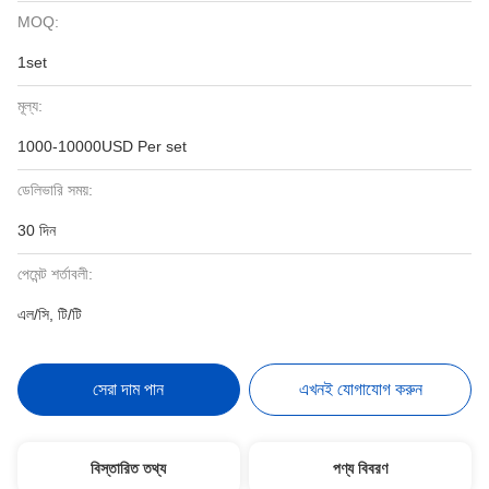
MOQ:
1set
মূল্য:
1000-10000USD Per set
ডেলিভারি সময়:
30 দিন
পেমেন্ট শর্তাবলী:
এল/সি, টি/টি
সেরা দাম পান
এখনই যোগাযোগ করুন
বিস্তারিত তথ্য
পণ্য বিবরণ