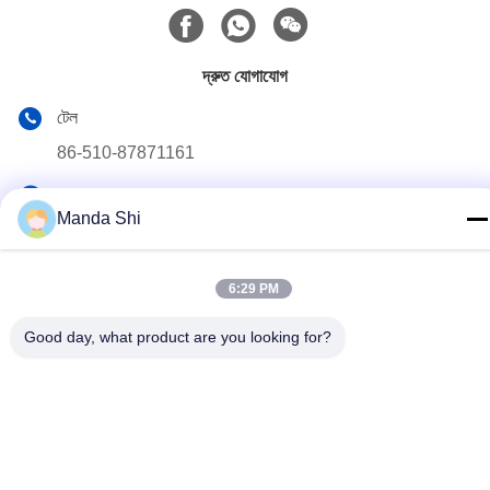
দ্রুত যোগাযোগ
টেল
86-510-87871161
ই-মেইল
Manda Shi
li@fu-tao.com
ঠিকানা
6:29 PM
নং ১ Xinghe রোড, Heqiao ইন্ডাস্ট্রিয়াল জোন, Yixing, Jiangsu, চীন
Good day, what product are you looking for?
গোপনীয়তা নীতি
|
সাইট ম্যাপ
চীন ভালো গুণমান মেটাল পাওয়ার পোল সরবরাহকারী। কপিরাইট © 2020-2026 Yixing
Futao Metal Structural Unit Co. Ltd . সব সমস্ত অধিকার সংরক্ষিত।