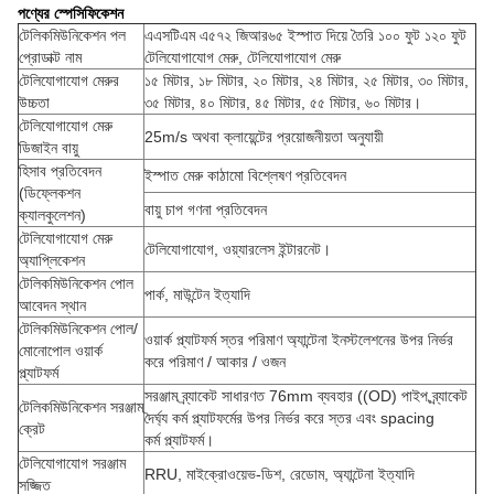
পণ্যের স্পেসিফিকেশন
টেলিকমিউনিকেশন পল
এএসটিএম এ৫৭২ জিআর৬৫ ইস্পাত দিয়ে তৈরি ১০০ ফুট ১২০ ফুট
প্রোডাক্ট নাম
টেলিযোগাযোগ মেরু, টেলিযোগাযোগ মেরু
টেলিযোগাযোগ মেরুর
১৫ মিটার, ১৮ মিটার, ২০ মিটার, ২৪ মিটার, ২৫ মিটার, ৩০ মিটার,
উচ্চতা
৩৫ মিটার, ৪০ মিটার, ৪৫ মিটার, ৫৫ মিটার, ৬০ মিটার।
টেলিযোগাযোগ মেরু
25m/s অথবা ক্লায়েন্টের প্রয়োজনীয়তা অনুযায়ী
ডিজাইন বায়ু
হিসাব প্রতিবেদন
ইস্পাত মেরু কাঠামো বিশ্লেষণ প্রতিবেদন
(ডিফ্লেকশন
বায়ু চাপ গণনা প্রতিবেদন
ক্যালকুলেশন)
টেলিযোগাযোগ মেরু
টেলিযোগাযোগ, ওয়্যারলেস ইন্টারনেট।
অ্যাপ্লিকেশন
টেলিকমিউনিকেশন পোল
পার্ক, মাউন্টেন ইত্যাদি
আবেদন স্থান
টেলিকমিউনিকেশন পোল/
ওয়ার্ক প্ল্যাটফর্ম স্তর পরিমাণ অ্যান্টেনা ইনস্টলেশনের উপর নির্ভর
মোনোপোল ওয়ার্ক
করে পরিমাণ / আকার / ওজন
প্ল্যাটফর্ম
সরঞ্জাম ব্র্যাকেট সাধারণত 76mm ব্যবহার ((OD) পাইপ,ব্র্যাকেট
টেলিকমিউনিকেশন সরঞ্জাম
দৈর্ঘ্য কর্ম প্ল্যাটফর্মের উপর নির্ভর করে স্তর এবং spacing
ক্রেট
কর্ম প্ল্যাটফর্ম।
টেলিযোগাযোগ সরঞ্জাম
RRU, মাইক্রোওয়েভ-ডিশ, রেডোম, অ্যান্টেনা ইত্যাদি
সজ্জিত