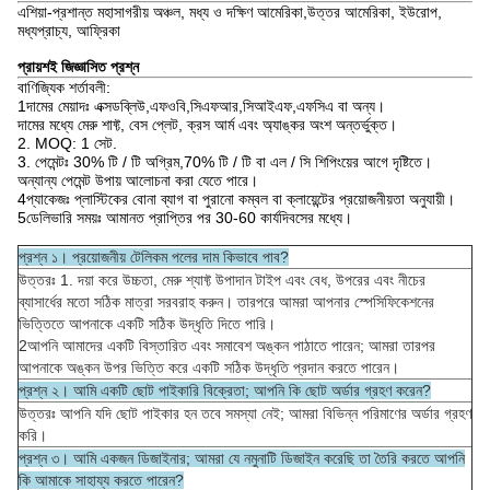
এশিয়া-প্রশান্ত মহাসাগরীয় অঞ্চল, মধ্য ও দক্ষিণ আমেরিকা,উত্তর আমেরিকা, ইউরোপ,
মধ্যপ্রাচ্য, আফ্রিকা
প্রায়শই জিজ্ঞাসিত প্রশ্ন
বাণিজ্যিক শর্তাবলী:
1দামের মেয়াদঃ এক্সডব্লিউ,এফওবি,সিএফআর,সিআইএফ,এফসিএ বা অন্য।
দামের মধ্যে মেরু শাফ্ট, বেস প্লেট, ক্রস আর্ম এবং অ্যাঙ্কর অংশ অন্তর্ভুক্ত।
2. MOQ: 1 সেট.
3. পেমেন্টঃ 30% টি / টি অগ্রিম,70% টি / টি বা এল / সি শিপিংয়ের আগে দৃষ্টিতে।
অন্যান্য পেমেন্ট উপায় আলোচনা করা যেতে পারে।
4প্যাকেজঃ প্লাস্টিকের বোনা ব্যাগ বা পুরানো কম্বল বা ক্লায়েন্টের প্রয়োজনীয়তা অনুযায়ী।
5ডেলিভারি সময়ঃ আমানত প্রাপ্তির পর 30-60 কার্যদিবসের মধ্যে।
প্রশ্ন ১। প্রয়োজনীয় টেলিকম পলের দাম কিভাবে পাব?
উত্তরঃ 1. দয়া করে উচ্চতা, মেরু শ্যাফ্ট উপাদান টাইপ এবং বেধ, উপরের এবং নীচের
ব্যাসার্ধের মতো সঠিক মাত্রা সরবরাহ করুন। তারপরে আমরা আপনার স্পেসিফিকেশনের
ভিত্তিতে আপনাকে একটি সঠিক উদ্ধৃতি দিতে পারি।
2আপনি আমাদের একটি বিস্তারিত এবং সমাবেশ অঙ্কন পাঠাতে পারেন; আমরা তারপর
আপনাকে অঙ্কন উপর ভিত্তি করে একটি সঠিক উদ্ধৃতি প্রদান করতে পারেন।
প্রশ্ন ২। আমি একটি ছোট পাইকারি বিক্রেতা; আপনি কি ছোট অর্ডার গ্রহণ করেন?
উত্তরঃ আপনি যদি ছোট পাইকার হন তবে সমস্যা নেই; আমরা বিভিন্ন পরিমাণের অর্ডার গ্রহণ
করি।
প্রশ্ন ৩। আমি একজন ডিজাইনার; আমরা যে নমুনাটি ডিজাইন করেছি তা তৈরি করতে আপনি
কি আমাকে সাহায্য করতে পারেন?