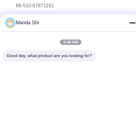
86-510-87871161
ই-মেইল
Manda Shi
li@fu-tao.com
ঠিকানা
5:48 AM
নং ১ Xinghe রোড, Heqiao ইন্ডাস্ট্রিয়াল জোন, Yixing, Jiangsu, চীন
Good day, what product are you looking for?
গোপনীয়তা নীতি
|
সাইট ম্যাপ
চীন ভালো গুণমান মেটাল পাওয়ার পোল সরবরাহকারী। কপিরাইট © 2020-2026 Yixing
Futao Metal Structural Unit Co. Ltd . সব সমস্ত অধিকার সংরক্ষিত।