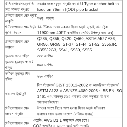
টেলিযোগাযোগ
যন্ত্রপাতি
সরঞ্জাম সরঞ্জামযুক্ত পদ্ধতি দ্বারা U Type anchor bolt to
দিয়ে সজ্জিত পদ্ধতি
fixed on 76mm ((OD) pipe bracket.
টেলিযোগাযোগ মেরু শ্যাফ্ট
শঙ্কু, বহুভুজ
আকৃতি
টেলিযোগাযোগ মেরু দৈর্ঘ্য
14 মিটারের মধ্যে একবার স্লিপ জয়েন্ট ছাড়াই গঠন ((বা
প্রতি বিভাগে
11900mm 40FT কনটেইনার লোডিং উপলব্ধ হতে হবে)
Q235, Q355, Q420, Q460, ASTM A527 A36,
টেলিযোগাযোগ মেরু
GR50, GR65, ST-37, ST-44, ST-52, S355JR,
উপাদান
S355J2G3, SS41, SS50, SS55
ন্যূনতম ফলন শক্তি
৩৫৫ এমপিএ
ন্যূনতম চূড়ান্ত প্রসার্য
৪৯০ এমপিএ
শক্তি
সর্বাধিক চূড়ান্ত টান
৬২০ এমপিএ
শক্তি
চীনা স্ট্যান্ডার্ড GB/T 13912-2002 বা আমেরিকান স্ট্যান্ডার্ড
ASTM A123 বা AS/NZS 4680:2006 বা BS EN ISO
সারফেস ট্রিটমেন্ট
1461 এবং বিভিন্ন রঙের পাউডার লেপ অনুসারে হট ডপ
গ্যালভানাইজেশন।
টেলিযোগাযোগ মেরু
উপরের অংশে নিচের অংশ দ্বারা স্লিপ জয়েন্ট সন্নিবেশ
সংযোগ পদ্ধতি
ফ্ল্যাঞ্জের সাথে ফ্ল্যাঞ্জ সংযোগ (বাহ্যিক ফ্ল্যাঞ্জ)
ওয়েল্ডিং AWS D1.1 স্ট্যান্ডার্ড মেনে চলে।
টেলিযোগাযোগ মেরু
CO2 ওয়েল্ডিং বা ডুবানো আর্ক অটো পদ্ধতি