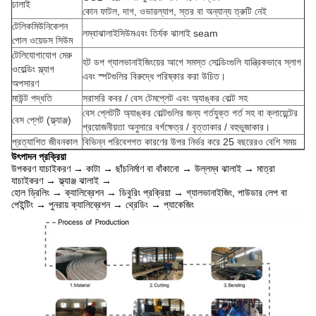
ঢালাই
কোন ফাটল, দাগ, ওভারল্যাপ, স্তর বা অন্যান্য ত্রুটি নেই
টেলিকমিউনিকেশন
লম্বা
ঝালাই
সিউম
এবং তির্যক ঝালাই seam
পোল ওয়েডস সিউম
টেলিযোগাযোগ মেরু
হট ডপ গ্যালভানাইজিংয়ের আগে সমস্ত সোল্ডিংগুলি যান্ত্রিকভাবে স্লাগ
ওয়েল্ডিং স্ল্যাগ
এবং স্পটগুলির বিরুদ্ধে পরিষ্কার করা উচিত।
অপসারণ
মাউন্ট পদ্ধতি
সরাসরি কবর / বেস টেমপ্লেট এবং অ্যাঙ্কর বোল্ট সহ
বেস প্লেটটি অ্যাঙ্কর বোল্টগুলির জন্য গর্তযুক্ত গর্ত সহ বা ক্লায়েন্টের
বেস প্লেট (ফ্ল্যাঞ্জ)
প্রয়োজনীয়তা অনুসারে বর্গক্ষেত্র / বৃত্তাকার / বহুভুজাকার।
প্রত্যাশিত জীবনকাল
বিভিন্ন পরিবেশগত কারণের উপর নির্ভর করে 25 বছরেরও বেশি সময়
উৎপাদন প্রক্রিয়া
উপকরণ যাচাইকরণ → কাটা → ছাঁচনির্মাণ বা বাঁকানো → উল্লম্ব ঝালাই → মাত্রা
যাচাইকরণ → ফ্ল্যাঞ্জ ঝালাই →
হোল ড্রিলিং → ক্যালিব্রেশন → ডিবুরিং প্রক্রিয়া → গ্যালভানাইজিং, পাউডার লেপ বা
পেইন্টিং → পুনরায় ক্যালিব্রেশন → থ্রেডিং → প্যাকেজিং