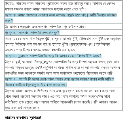
উত্তরঃ আমাদের লক্ষ্য আমাদের গ্রাহকদের সফল হতে সাহায্য করা। আপনার যে কোনও
সমস্যা সমাধান করতে আমরা আপনাকে সাহায্য করতে পেরে খুশি।
প্রশ্ন ৪ঃ আমরা আমাদের এলাকার জন্য আপনার এজেন্ট হতে চাই। আমি কিভাবে আবেদন
করব?
উঃ আপনার প্রস্তাব এবং আপনার কোম্পানির প্রোফাইল পাঠান।
প্রশ্ন ৫। আপনার কোম্পানি সম্পর্কে বলুন?
আমরা ২০০০ সাল থেকে বিদ্যুৎ খুঁটি, রাস্তার আলোর খুঁটি, টেলিযোগাযোগ খুঁটি এবং অন্যান্য
ইস্পাত ভিত্তিক পণ্য সহ সব ধরণের ইস্পাত খুঁটির প্রস্তুতকারক এবং রপ্তানিকারক।
আমাদের পণ্য বিশ্বের অনেক অঞ্চলে রপ্তানি করা হয়েছে.
প্রশ্ন ৬। ব্র্যান্ডেড কোম্পানিগুলির জন্য কি আপনার কোন বিশেষ নীতি আছে?
উত্তর: হ্যাঁ, আমাদের নিজস্ব ব্র্যান্ডের কোম্পানিগুলির জন্য বিশেষ সহায়তা রয়েছে।দয়া করে
আপনার বিক্রয় তথ্যের একটি অনুলিপি আমাদের পাঠান যাতে আমরা আপনার বাজারে আপনার
পণ্যগুলির জন্য আপনাকে সমর্থন করার জন্য সর্বোত্তম পদক্ষেপের বিশ্লেষণ করতে পারি.
প্রশ্ন ৭। আপনি কি দরজা থেকে দরজা পর্যন্ত সেবা প্রদান করেন? কারণ আমি জানি না
কিভাবে কাস্টমস ক্লিয়ারেন্স নিয়ে কাজ করতে হয়।
উত্তরঃ আমরা আপনাকে শিপিংয়ের সময় এবং ব্যয় হ্রাস করতে সহায়তা করার জন্য দরজা
থেকে দরজা পরিষেবা সরবরাহ করি। এর কারণ হ'ল আমাদের শিপিং সংস্থাগুলির সাথে
অতিরিক্ত ছাড় রয়েছে কারণ আমরা অতীতে অনেকগুলি চালান করেছি।এটি আপনার অনেক
সময় এবং অর্থ সাশ্রয় করবে.
আমাদের কারখানায় স্বাগতম!