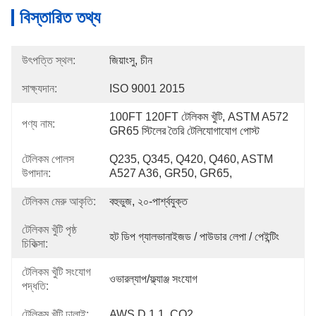
বিস্তারিত তথ্য
উৎপত্তি স্থল:
জিয়াংসু, চীন
সাক্ষ্যদান:
ISO 9001 2015
100FT 120FT টেলিকম খুঁটি, ASTM A572 
পণ্য নাম:
GR65 স্টিলের তৈরি টেলিযোগাযোগ পোস্ট
টেলিকম পোলস
Q235, Q345, Q420, Q460, ASTM 
উপাদান:
A527 A36, GR50, GR65,
টেলিকম মেরু আকৃতি:
বহুভুজ, ২০-পার্শ্বযুক্ত
টেলিকম খুঁটি পৃষ্ঠ
হট ডিপ গ্যালভানাইজড / পাউডার লেপা / পেইন্টিং
চিকিত্সা:
টেলিকম খুঁটি সংযোগ
ওভারল্যাপ/ফ্ল্যাঞ্জ সংযোগ
পদ্ধতি:
টেলিকম খুঁটি ঢালাই:
AWS D 1.1, CO2