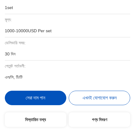
1set
মূল্য:
1000-10000USD Per set
ডেলিভারি সময়:
30 দিন
পেমেন্ট শর্তাবলী:
এল/সি, টি/টি
সেরা দাম পান
এখনই যোগাযোগ করুন
বিস্তারিত তথ্য
পণ্য বিবরণ