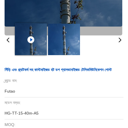
সিঁড়ি এবং প্ল্যাটফর্ম সহ কাস্টমাইজড হট ডপ গ্যালভানাইজড টেলিকমিউনিকেশন পোস্ট
ব্র্যান্ড নাম:
Futao
মডেল নম্বর:
HG-TT-15-40m-A5
MOQ: