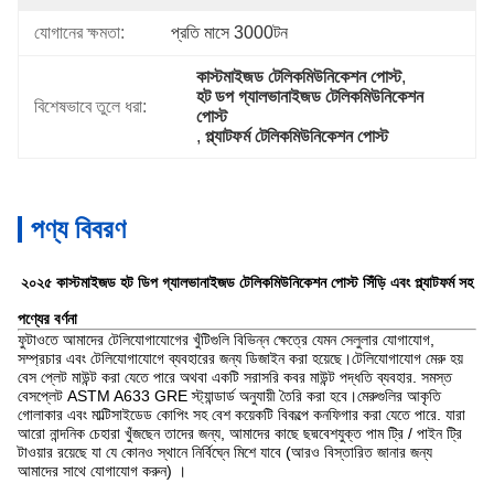
যোগানের ক্ষমতা:
প্রতি মাসে 3000টন
কাস্টমাইজড টেলিকমিউনিকেশন পোস্ট
, 
হট ডপ গ্যালভানাইজড টেলিকমিউনিকেশন 
বিশেষভাবে তুলে ধরা:
পোস্ট
, 
প্ল্যাটফর্ম টেলিকমিউনিকেশন পোস্ট
পণ্য বিবরণ
২০২৫ কাস্টমাইজড হট ডিপ গ্যালভানাইজড টেলিকমিউনিকেশন পোস্ট সিঁড়ি এবং প্ল্যাটফর্ম সহ
পণ্যের বর্ণনা
ফুটাওতে আমাদের টেলিযোগাযোগের খুঁটিগুলি বিভিন্ন ক্ষেত্রে যেমন সেলুলার যোগাযোগ,
সম্প্রচার এবং টেলিযোগাযোগে ব্যবহারের জন্য ডিজাইন করা হয়েছে।টেলিযোগাযোগ মেরু হয়
বেস প্লেট মাউন্ট করা যেতে পারে অথবা একটি সরাসরি কবর মাউন্ট পদ্ধতি ব্যবহার. সমস্ত
বেসপ্লেট ASTM A633 GRE স্ট্যান্ডার্ড অনুযায়ী তৈরি করা হবে।মেরুগুলির আকৃতি
গোলাকার এবং মাল্টিসাইডেড কোপিং সহ বেশ কয়েকটি বিকল্পে কনফিগার করা যেতে পারে. যারা
আরো নান্দনিক চেহারা খুঁজছেন তাদের জন্য, আমাদের কাছে ছদ্মবেশযুক্ত পাম ট্রি / পাইন ট্রি
টাওয়ার রয়েছে যা যে কোনও স্থানে নির্বিঘ্নে মিশে যাবে (আরও বিস্তারিত জানার জন্য
আমাদের সাথে যোগাযোগ করুন) ।