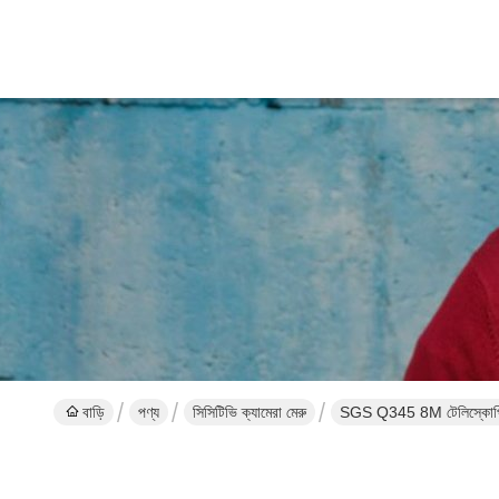
বাড়ি
পণ্য
সিসিটিভি ক্যামেরা মেরু
SGS Q345 8M টেলিস্কোপিক স