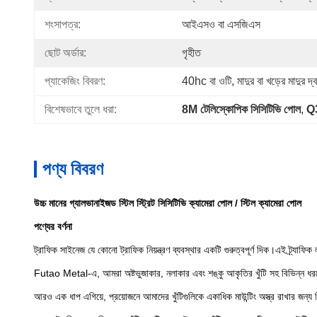
শংসাপত্র:
আইএসও বা এসজিএস
ছোট অর্ডার:
গৃহীত
প্যাকেজিং বিবরণ:
40hc বা ওটি, মাদুর বা খড়ের মাদুর দ্
বিশেষভাবে তুলে ধরা:
8M টেলিস্কোপিক সিসিটিভি পোল
, 
Q3
পণ্য বিবরণ
উচ্চ মানের গ্যালভানাইজড স্টিল স্ট্রিট সিসিটিভি ক্যামেরা পোল / স্টিল ক্যামেরা পোল
পণ্যের বর্ণনা
ট্রাফিক সাইনেজ যে কোনো ট্রাফিক নিয়ন্ত্রণ ব্যবস্থার একটি গুরুত্বপূর্ণ দিক।এই ট্র্যাফিক 
Futao Metal-এ, আমরা অষ্টভুজাকার, নলাকার এবং শঙ্কু আকৃতির খুঁটি সহ বিভিন্ন ধরনে
আরও এক ধাপ এগিয়ে, প্রয়োজনে আমাদের খুঁটিগুলিকে একাধিক মাউন্টিং অস্ত্র রাখার জন্