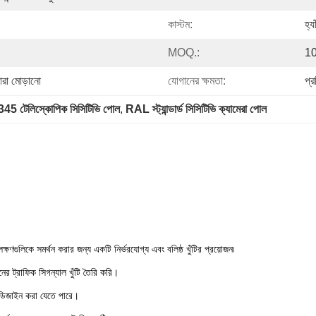
কাস্টম:
হ্
MOQ.:
10
বারা মোড়ানো
যোগানের ক্ষমতা:
প্
45 টেলিস্কোপিক সিসিটিভি পোল
, 
RAL স্ট্যান্ডার্ড সিসিটিভি ক্যামেরা পোল
লক্ষণগুলিকে সমর্থন করার জন্য একটি নির্ভরযোগ্য এবং বলিষ্ঠ খুঁটির প্রয়োজন৷
র ট্রাফিক সিগন্যাল খুঁটি তৈরি করি।
য ডিজাইন করা যেতে পারে।