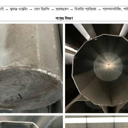
াই → ফ্ল্যাঞ্জ ওয়েল্ডিং → হোল ড্রিলিং → ক্রমাঙ্কন → ডিবারিং প্রক্রিয়া → গ্যালভানাইজিং, প
পণ্যের বিবরণ