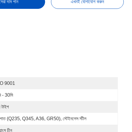
সেরা দাম পান
এখনই যোগাযোগ করুন
SO 9001
ি - 30মি
 টাইপ
্পাত (Q235, Q345, A36, GR50), স্টেইনলেস স্টীল
়াংসু চীন