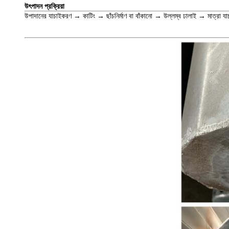
উৎপাদন প্রক্রিয়া
উপাদানের যাচাইকরণ → কাটিং → ছাঁচনির্মাণ বা বাঁকানো → উল্লম্ব ঢালাই → মাত্রা যাচ