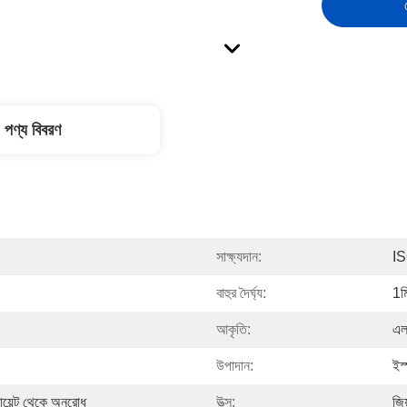
পণ্য বিবরণ
সাক্ষ্যদান:
I
বাহুর দৈর্ঘ্য:
1ম
আকৃতি:
এল
উপাদান:
ইস
ায়েন্ট থেকে অনুরোধ
উত্স:
জিয