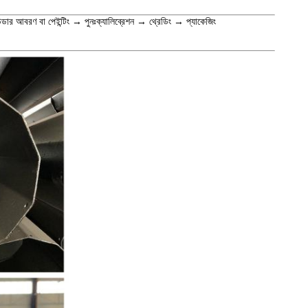
াউডার আবরণ বা পেইন্টিং → পুনঃক্যালিব্রেশন → থ্রেডিং → প্যাকেজিং