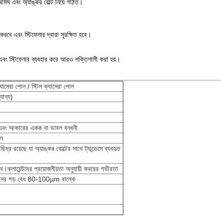
 আর্মস এবং অ্যাঙ্কর বোল্ট নিয়ে গঠিত।
ণ করবে এবং স্টিফেনার দ্বারা সুরক্ষিত হবে।
াকে এবং স্টিফেনার ব্যবহার করে আরও শক্তিশালী করা হয়।
্যামেরা পোল / স্টিল ক্যামেরা পোল
ান্য)
কার এবং আকারের একক বা ডাবল বন্ধনী
লে
দ্র রয়েছে যা অ্যাঙ্কর বোল্টের সাথে ট্যান্ডেমে ব্যবহৃত
ে।ক্লায়েন্টদের প্রয়োজনীয়তা অনুযায়ী কবরের গভীরতা
শনের গড় বেধ 80-100µm বাল্কে