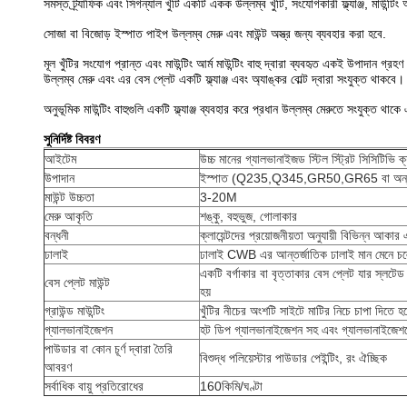
সমস্ত ট্র্যাফিক এবং সিগন্যাল খুঁটি একটি একক উল্লম্ব খুঁটি, সংযোগকারী ফ্ল্যাঞ্জ, মাউন্টিং
সোজা বা বিজোড় ইস্পাত পাইপ উল্লম্ব মেরু এবং মাউন্ট অস্ত্র জন্য ব্যবহার করা হবে.
মূল খুঁটির সংযোগ প্রান্ত এবং মাউন্টিং আর্ম মাউন্টিং বাহু দ্বারা ব্যবহৃত একই উপাদান গ্রহ
উল্লম্ব মেরু এবং এর বেস প্লেট একটি ফ্ল্যাঞ্জ এবং অ্যাঙ্কর বোল্ট দ্বারা সংযুক্ত থাকবে।
অনুভূমিক মাউন্টিং বাহুগুলি একটি ফ্ল্যাঞ্জ ব্যবহার করে প্রধান উল্লম্ব মেরুতে সংযুক্ত থ
সুনির্দিষ্ট বিবরণ
আইটেম
উচ্চ মানের গ্যালভানাইজড স্টিল স্ট্রিট সিসিটিভি ক
উপাদান
ইস্পাত (Q235,Q345,GR50,GR65 বা অন্য
মাউন্ট উচ্চতা
3-20M
মেরু আকৃতি
শঙ্কু, বহুভুজ, গোলাকার
বন্ধনী
ক্লায়েন্টদের প্রয়োজনীয়তা অনুযায়ী বিভিন্ন আ
ঢালাই
ঢালাই CWB এর আন্তর্জাতিক ঢালাই মান মেনে চ
একটি বর্গাকার বা বৃত্তাকার বেস প্লেট যার স্লটেড ছি
বেস প্লেট মাউন্ট
হয়
গ্রাউন্ড মাউন্টিং
খুঁটির নীচের অংশটি সাইটে মাটির নিচে চাপা দিতে হব
গ্যালভানাইজেশন
হট ডিপ গ্যালভানাইজেশন সহ এবং গ্যালভানাইজে
পাউডার বা কোন চূর্ণ দ্বারা তৈরি
বিশুদ্ধ পলিয়েস্টার পাউডার পেইন্টিং, রং ঐচ্ছিক
আবরণ
সর্বাধিক বায়ু প্রতিরোধের
160কিমি/ঘণ্টা