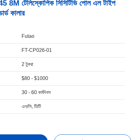
 8M টেলিস্কোপিক সিসিটিভি পোল এল টাইপ
ডার্ড কালার
Futao
FT-CP026-01
2 টুকরা
$80 - $1000
30 - 60 কর্মদিবস
এল/সি, টি/টি