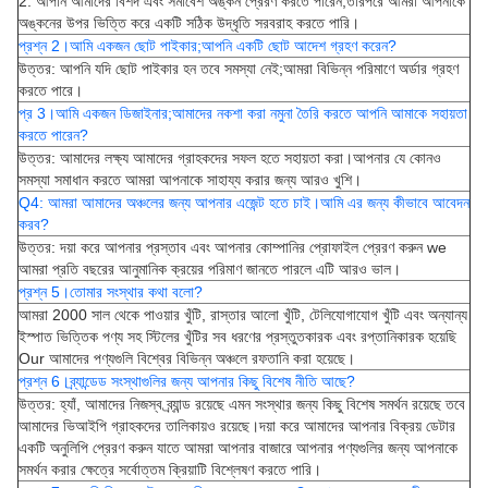
2. আপনি আমাদের বিশদ এবং সমাবেশ অঙ্কন প্রেরণ করতে পারেন;তারপরে আমরা আপনাকে
অঙ্কনের উপর ভিত্তি করে একটি সঠিক উদ্ধৃতি সরবরাহ করতে পারি।
প্রশ্ন 2।আমি একজন ছোট পাইকার;আপনি একটি ছোট আদেশ গ্রহণ করেন?
উত্তর: আপনি যদি ছোট পাইকার হন তবে সমস্যা নেই;আমরা বিভিন্ন পরিমাণে অর্ডার গ্রহণ
করতে পারে।
প্র 3।আমি একজন ডিজাইনার;আমাদের নকশা করা নমুনা তৈরি করতে আপনি আমাকে সহায়তা
করতে পারেন?
উত্তর: আমাদের লক্ষ্য আমাদের গ্রাহকদের সফল হতে সহায়তা করা।আপনার যে কোনও
সমস্যা সমাধান করতে আমরা আপনাকে সাহায্য করার জন্য আরও খুশি।
Q4: আমরা আমাদের অঞ্চলের জন্য আপনার এজেন্ট হতে চাই।আমি এর জন্য কীভাবে আবেদন
করব?
উত্তর: দয়া করে আপনার প্রস্তাব এবং আপনার কোম্পানির প্রোফাইল প্রেরণ করুন we
আমরা প্রতি বছরের আনুমানিক ক্রয়ের পরিমাণ জানতে পারলে এটি আরও ভাল।
প্রশ্ন 5।তোমার সংস্থার কথা বলো?
আমরা 2000 সাল থেকে পাওয়ার খুঁটি, রাস্তার আলো খুঁটি, টেলিযোগাযোগ খুঁটি এবং অন্যান্য
ইস্পাত ভিত্তিক পণ্য সহ স্টিলের খুঁটির সব ধরণের প্রস্তুতকারক এবং রপ্তানিকারক হয়েছি
Our আমাদের পণ্যগুলি বিশ্বের বিভিন্ন অঞ্চলে রফতানি করা হয়েছে।
প্রশ্ন 6।ব্র্যান্ডেড সংস্থাগুলির জন্য আপনার কিছু বিশেষ নীতি আছে?
উত্তর: হ্যাঁ, আমাদের নিজস্ব ব্র্যান্ড রয়েছে এমন সংস্থার জন্য কিছু বিশেষ সমর্থন রয়েছে তবে
আমাদের ভিআইপি গ্রাহকদের তালিকায়ও রয়েছে।দয়া করে আমাদের আপনার বিক্রয় ডেটার
একটি অনুলিপি প্রেরণ করুন যাতে আমরা আপনার বাজারে আপনার পণ্যগুলির জন্য আপনাকে
সমর্থন করার ক্ষেত্রে সর্বোত্তম ক্রিয়াটি বিশ্লেষণ করতে পারি।