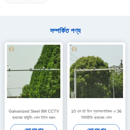
সম্পর্কিত পণ্য
Galvanized Steel 8M CCTV
10 এম হট ডিপ গ্যালভানাইজড এ 36
ক্যামেরা মাউন্টিং পোল টাইপ করুন
সিসিটিভি ক্যামেরা পোল
সেরা দাম পান
সেরা দাম পান