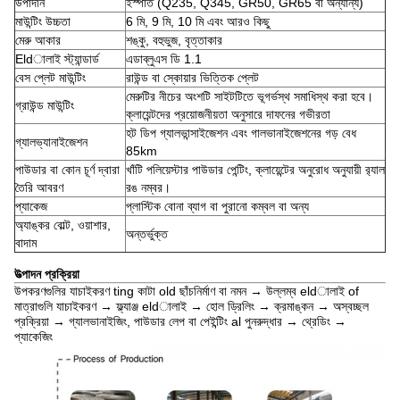
উপাদান
ইস্পাত (Q235, Q345, GR50, GR65 বা অন্যান্য)
মাউন্টিং উচ্চতা
6 মি, 9 মি, 10 মি এবং আরও কিছু
মেরু আকার
শঙ্কু, বহুভুজ, বৃত্তাকার
Eldালাই স্ট্যান্ডার্ড
এডাব্লুএস ডি 1.1
বেস প্লেট মাউন্টিং
রাউন্ড বা স্কোয়ার ভিত্তিক প্লেট
মেরুটির নীচের অংশটি সাইটটিতে ভূগর্ভস্থ সমাধিস্থ করা হবে।
গ্রাউন্ড মাউন্টিং
ক্লায়েন্টদের প্রয়োজনীয়তা অনুসারে দাফনের গভীরতা
হট ডিপ গ্যালভান্সাইজেশন এবং গালভানাইজেশনের গড় বেধ
গ্যালভ্যানাইজেশন
85km
পাউডার বা কোন চূর্ণ দ্বারা
খাঁটি পলিয়েস্টার পাউডার পেন্টিং, ক্লায়েন্টের অনুরোধ অনুযায়ী র‌্যাল
তৈরি আবরণ
রঙ নম্বর।
প্যাকেজ
প্লাস্টিক বোনা ব্যাগ বা পুরানো কম্বল বা অন্য
অ্যাঙ্কর বোল্ট, ওয়াশার,
অন্তর্ভুক্ত
বাদাম
উত্পাদন প্রক্রিয়া
উপকরণগুলির যাচাইকরণ ting কাটা old ছাঁচনির্মাণ বা নমন → উল্লম্ব eldালাই of
মাত্রাগুলি যাচাইকরণ → ফ্ল্যাঞ্জ eldালাই → হোল ড্রিলিং → ক্রমাঙ্কন → অস্বচ্ছল
প্রক্রিয়া → গ্যালভানাইজিং, পাউডার লেপ বা পেইন্টিং al পুনরুদ্ধার → থ্রেডিং →
প্যাকেজিং