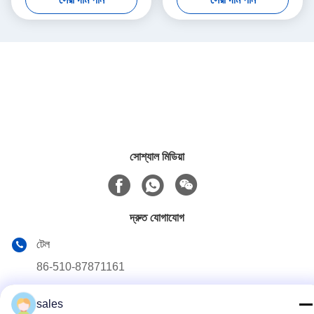
সোশ্যাল মিডিয়া
দ্রুত যোগাযোগ
টেল
86-510-87871161
ই-মেইল
sales