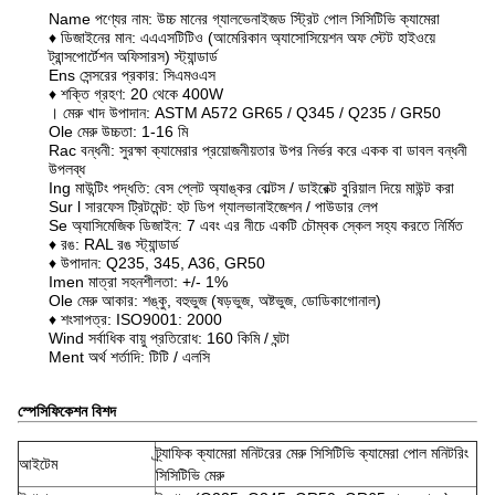
Name পণ্যের নাম:
উচ্চ মানের গ্যালভেনাইজড স্ট্রিট পোল সিসিটিভি ক্যামেরা
♦ ডিজাইনের মান: এএএসটিটিও (আমেরিকান অ্যাসোসিয়েশন অফ স্টেট হাইওয়ে
ট্রান্সপোর্টেশন অফিসারস) স্ট্যান্ডার্ড
Ens সেন্সরের প্রকার: সিএমওএস
♦ শক্তি গ্রহণ: 20 থেকে 400W
। মেরু খাদ উপাদান: ASTM A572 GR65 / Q345 / Q235 / GR50
Ole মেরু উচ্চতা: 1-16 মি
Rac বন্ধনী: সুরক্ষা ক্যামেরার প্রয়োজনীয়তার উপর নির্ভর করে একক বা ডাবল বন্ধনী
উপলব্ধ
Ing মাউন্টিং পদ্ধতি: বেস প্লেট অ্যাঙ্কর বোল্টস / ডাইরেক্ট বুরিয়াল দিয়ে মাউন্ট করা
Sur l সারফেস ট্রিটমেন্ট: হট ডিপ গ্যালভানাইজেশন / পাউডার লেপ
Se অ্যাসিমেজিক ডিজাইন: 7 এবং এর নীচে একটি চৌম্বক স্কেল সহ্য করতে নির্মিত
♦ রঙ: RAL রঙ স্ট্যান্ডার্ড
♦ উপাদান: Q235, 345, A36, GR50
Imen মাত্রা সহনশীলতা: +/- 1%
Ole মেরু আকার: শঙ্কু, বহুভুজ (ষড়ভুজ, অষ্টভুজ, ডোডিকাগোনাল)
♦ শংসাপত্র: ISO9001: 2000
Wind সর্বাধিক বায়ু প্রতিরোধ: 160 কিমি / ঘন্টা
Ment অর্থ শর্তাদি: টিটি / এলসি
স্পেসিফিকেশন বিশদ
ট্র্যাফিক ক্যামেরা মনিটরের মেরু সিসিটিভি ক্যামেরা পোল মনিটরিং
আইটেম
সিসিটিভি মেরু