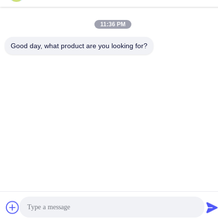
li@fu-tao.com
ঠিকানা
11:36 PM
নং ১ Xinghe রোড, Heqiao ইন্ডাস্ট্রিয়াল জোন, Yixing, Jiangsu, চীন
Good day, what product are you looking for?
গোপনীয়তা নীতি
|
সাইট ম্যাপ
চীন ভালো গুণমান মেটাল পাওয়ার পোল সরবরাহকারী। কপিরাইট © 2020-2026 Yixing
Futao Metal Structural Unit Co. Ltd . সব সমস্ত অধিকার সংরক্ষিত।