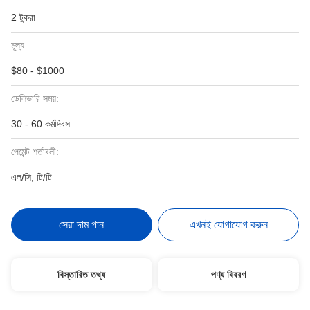
2 টুকরা
মূল্য:
$80 - $1000
ডেলিভারি সময়:
30 - 60 কর্মদিবস
পেমেন্ট শর্তাবলী:
এল/সি, টি/টি
সেরা দাম পান
এখনই যোগাযোগ করুন
বিস্তারিত তথ্য
পণ্য বিবরণ