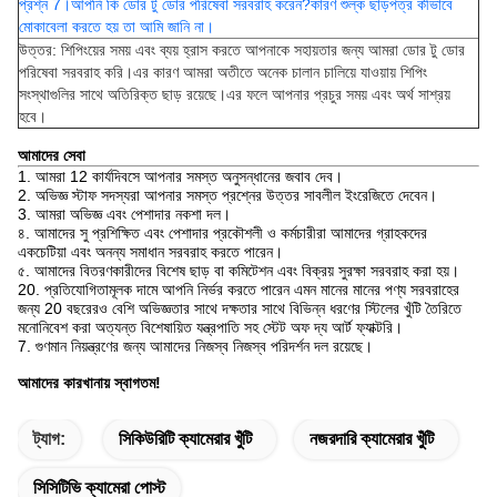
প্রশ্ন 7।আপনি কি ডোর টু ডোর পরিষেবা সরবরাহ করেন?কারণ শুল্ক ছাড়পত্র কীভাবে
মোকাবেলা করতে হয় তা আমি জানি না।
উত্তর: শিপিংয়ের সময় এবং ব্যয় হ্রাস করতে আপনাকে সহায়তার জন্য আমরা ডোর টু ডোর
পরিষেবা সরবরাহ করি।এর কারণ আমরা অতীতে অনেক চালান চালিয়ে যাওয়ায় শিপিং
সংস্থাগুলির সাথে অতিরিক্ত ছাড় রয়েছে।এর ফলে আপনার প্রচুর সময় এবং অর্থ সাশ্রয়
হবে।
আমাদের সেবা
1. আমরা 12 কার্যদিবসে আপনার সমস্ত অনুসন্ধানের জবাব দেব।
2. অভিজ্ঞ স্টাফ সদস্যরা আপনার সমস্ত প্রশ্নের উত্তর সাবলীল ইংরেজিতে দেবেন।
3. আমরা অভিজ্ঞ এবং পেশাদার নকশা দল।
৪. আমাদের সু প্রশিক্ষিত এবং পেশাদার প্রকৌশলী ও কর্মচারীরা আমাদের গ্রাহকদের
একচেটিয়া এবং অনন্য সমাধান সরবরাহ করতে পারেন।
৫. আমাদের বিতরণকারীদের বিশেষ ছাড় বা কমিটেশন এবং বিক্রয় সুরক্ষা সরবরাহ করা হয়।
20. প্রতিযোগিতামূলক দামে আপনি নির্ভর করতে পারেন এমন মানের মানের পণ্য সরবরাহের
জন্য 20 বছরেরও বেশি অভিজ্ঞতার সাথে দক্ষতার সাথে বিভিন্ন ধরণের স্টিলের খুঁটি তৈরিতে
মনোনিবেশ করা অত্যন্ত বিশেষায়িত যন্ত্রপাতি সহ স্টেট অফ দ্য আর্ট ফ্যাক্টরি।
7. গুণমান নিয়ন্ত্রণের জন্য আমাদের নিজস্ব নিজস্ব পরিদর্শন দল রয়েছে।
আমাদের কারখানায় স্বাগতম!
ট্যাগ:
সিকিউরিটি ক্যামেরার খুঁটি
নজরদারি ক্যামেরার খুঁটি
সিসিটিভি ক্যামেরা পোস্ট