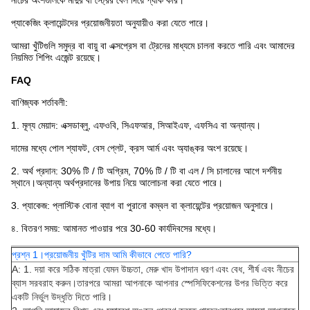
প্যাকেজিং ক্লায়েন্টদের প্রয়োজনীয়তা অনুযায়ীও করা যেতে পারে।
আমরা খুঁটিগুলি সমুদ্র বা বায়ু বা এক্সপ্রেস বা ট্রেনের মাধ্যমে চালনা করতে পারি এবং আমাদের
নিয়মিত শিপিং এজেন্ট রয়েছে।
FAQ
বাণিজ্যক শর্তাবলী:
1. মূল্য মেয়াদ: এক্সডাব্লু, এফওবি, সিএফআর, সিআইএফ, এফসিএ বা অন্যান্য।
দামের মধ্যে পোল শ্যাফট, বেস প্লেট, ক্রস আর্ম এবং অ্যাঙ্কর অংশ রয়েছে।
2. অর্থ প্রদান: 30% টি / টি অগ্রিম, 70% টি / টি বা এল / সি চালানের আগে দর্শনীয়
স্থানে।অন্যান্য অর্থপ্রদানের উপায় নিয়ে আলোচনা করা যেতে পারে।
3. প্যাকেজ: প্লাস্টিক বোনা ব্যাগ বা পুরানো কম্বল বা ক্লায়েন্টের প্রয়োজন অনুসারে।
৪. বিতরণ সময়: আমানত পাওয়ার পরে 30-60 কার্যদিবসের মধ্যে।
প্রশ্ন 1।প্রয়োজনীয় খুঁটির দাম আমি কীভাবে পেতে পারি?
A: 1. দয়া করে সঠিক মাত্রা যেমন উচ্চতা, মেরু খাদ উপাদান ধরণ এবং বেধ, শীর্ষ এবং নীচের
ব্যাস সরবরাহ করুন।তারপরে আমরা আপনাকে আপনার স্পেসিফিকেশনের উপর ভিত্তি করে
একটি নির্ভুল উদ্ধৃতি দিতে পারি।