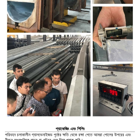
প্যাকেজিং এবং শিপিং
পরিবহন চলাকালীন গ্যালভেনাইজড পৃষ্ঠের ক্ষতি থেকে রক্ষা পেতে আমরা পোলের উপরের এবং
নীচের অংশগুলিকে মাদুর বা স্ট্রের বেল দিয়ে প্যাক করি।