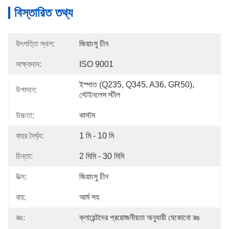
বিস্তারিত তথ্য
উৎপত্তি স্থল:
জিয়াংসু চীন
সাক্ষ্যদান:
ISO 9001
ইস্পাত (Q235, Q345, A36, GR50), 
উপাদান:
স্টেইনলেস স্টীল
উচ্চতা:
কাস্টম
বাহুর দৈর্ঘ্য:
1 মি - 10 মি
চিন্তা:
2 মিমি - 30 মিমি
উত্স:
জিয়াংসু চীন
বাহু:
আর্ম সহ
রঙ:
ক্লায়েন্টদের প্রয়োজনীয়তা অনুযায়ী যেকোনো রঙ