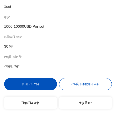
1set
মূল্য:
1000-10000USD Per set
ডেলিভারি সময়:
30 দিন
পেমেন্ট শর্তাবলী:
এল/সি, টি/টি
সেরা দাম পান
এখনই যোগাযোগ করুন
বিস্তারিত তথ্য
পণ্য বিবরণ