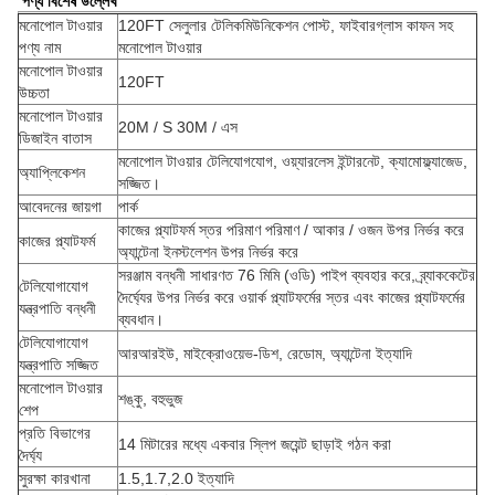
পণ্য বিশেষ উল্লেখ
মনোপোল টাওয়ার
120FT সেলুলার টেলিকমিউনিকেশন পোস্ট, ফাইবারগ্লাস কাফন সহ
পণ্য নাম
মনোপোল টাওয়ার
মনোপোল টাওয়ার
120FT
উচ্চতা
মনোপোল টাওয়ার
20M / S 30M / এস
ডিজাইন বাতাস
মনোপোল টাওয়ার টেলিযোগযোগ, ওয়্যারলেস ইন্টারনেট, ক্যামোফ্ল্যাজেড,
অ্যাপ্লিকেশন
সজ্জিত।
আবেদনের জায়গা
পার্ক
কাজের প্ল্যাটফর্ম স্তর পরিমাণ পরিমাণ / আকার / ওজন উপর নির্ভর করে
কাজের প্ল্যাটফর্ম
অ্যান্টেনা ইনস্টলেশন উপর নির্ভর করে
সরঞ্জাম বন্ধনী সাধারণত 76 মিমি (ওডি) পাইপ ব্যবহার করে, ব্র্যাককেটের
টেলিযোগাযোগ
দৈর্ঘ্যের উপর নির্ভর করে ওয়ার্ক প্ল্যাটফর্মের স্তর এবং কাজের প্ল্যাটফর্মের
যন্ত্রপাতি বন্ধনী
ব্যবধান।
টেলিযোগাযোগ
আরআরইউ, মাইক্রোওয়েভ-ডিশ, রেডোম, অ্যান্টেনা ইত্যাদি
যন্ত্রপাতি সজ্জিত
মনোপোল টাওয়ার
শঙ্কু, বহুভুজ
শেপ
প্রতি বিভাগের
14 মিটারের মধ্যে একবার স্লিপ জয়েন্ট ছাড়াই গঠন করা
দৈর্ঘ্য
সুরক্ষা কারখানা
1.5,1.7,2.0 ইত্যাদি