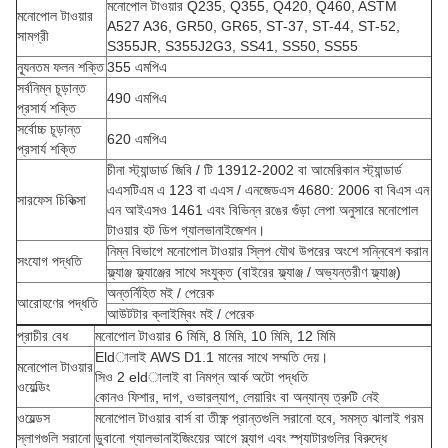
মনোপোল টাওয়ার Q235, Q355, Q420, Q460, ASTM
মনোপোল টাওয়ার
A527 A36, GR50, GR65, ST-37, ST-44, ST-52,
সামগ্রী
S355JR, S355J2G3, SS41, SS50, SS55
ন্যূনতম ফলন শক্তি
355 এমপিএ
সর্বনিম্ন চূড়ান্ত
490 এমপিএ
প্রসার্য শক্তি
সর্বোচ্চ চূড়ান্ত
620 এমপিএ
প্রসার্য শক্তি
চীনা স্ট্যান্ডার্ড জিবি / টি 13912-2002 বা আমেরিকান স্ট্যান্ডার্ড
এএসটিএম এ 123 বা এএস / এনজেডএস 4680: 2006 বা বিএস এন
সারফেস চিকিত্সা
এন আইএসও 1461 এবং বিভিন্ন রঙের গুঁড়া লেপা অনুসারে মনোপোল
টাওয়ার হট ডিপ গ্যালভানাইজেশন।
নিম্ন বিভাগে মনোপোল টাওয়ার স্লিপ যৌথ উপরের অংশে সন্নিবেশ করান
সংযোগ পদ্ধতি
ফ্ল্যাঞ্জ ফ্ল্যাঞ্জের সাথে সংযুক্ত (বাইরের ফ্ল্যাঞ্জ / অভ্যন্তরীণ ফ্ল্যাঞ্জ)
অন্তর্নিহিত মই / পেরেক
আরোহণের পদ্ধতি
আউটটার ক্লাইম্বিং মই / পেরেক
প্রাচীর বেধ
মনোপোল টাওয়ার 6 মিমি, 8 মিমি, 10 মিমি, 12 মিমি
Eldালাই AWS D1.1 মানের সাথে সম্মতি দেয়।
মনোপোল টাওয়ার
সিও 2 eldালাই বা নিমগ্ন আর্ক অটো পদ্ধতি
ওয়েল্ডিং
কোনও ফিশার, দাগ, ওভারল্যাপ, লেয়ারিং বা অন্যান্য ত্রুটি নেই
ওয়েল্ডস
মনোপোল টাওয়ার বার্স বা তীক্ষ্ণ প্রান্তগুলি সরানো হবে, সমস্ত ঝালাই গরম
স্লাগগুলি সরানো
ডুবানো গ্যালভানাইজিংয়ের আগে স্ল্যাগ এবং স্প্যাটারগুলির বিরুদ্ধে