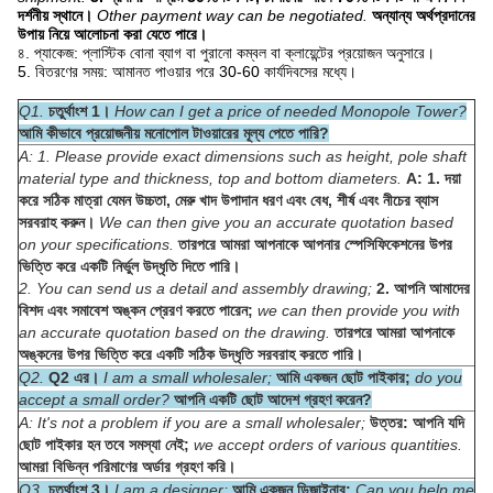
দর্শনীয় স্থানে।
Other payment way can be negotiated.
অন্যান্য অর্থপ্রদানের
উপায় নিয়ে আলোচনা করা যেতে পারে।
৪. প্যাকেজ: প্লাস্টিক বোনা ব্যাগ বা পুরানো কম্বল বা ক্লায়েন্টের প্রয়োজন অনুসারে।
5. বিতরণের সময়: আমানত পাওয়ার পরে 30-60 কার্যদিবসের মধ্যে।
Q1.
চতুর্থাংশ 1।
How can I get a price of needed Monopole Tower?
আমি কীভাবে প্রয়োজনীয় মনোপোল টাওয়ারের মূল্য পেতে পারি?
A: 1. Please provide exact dimensions such as height, pole shaft
material type and thickness, top and bottom diameters.
A: 1. দয়া
করে সঠিক মাত্রা যেমন উচ্চতা, মেরু খাদ উপাদান ধরণ এবং বেধ, শীর্ষ এবং নীচের ব্যাস
সরবরাহ করুন।
We can then give you an accurate quotation based
on your specifications.
তারপরে আমরা আপনাকে আপনার স্পেসিফিকেশনের উপর
ভিত্তি করে একটি নির্ভুল উদ্ধৃতি দিতে পারি।
2. You can send us a detail and assembly drawing;
2. আপনি আমাদের
বিশদ এবং সমাবেশ অঙ্কন প্রেরণ করতে পারেন;
we can then provide you with
an accurate quotation based on the drawing.
তারপরে আমরা আপনাকে
অঙ্কনের উপর ভিত্তি করে একটি সঠিক উদ্ধৃতি সরবরাহ করতে পারি।
Q2.
Q2 এর।
I am a small wholesaler;
আমি একজন ছোট পাইকার;
do you
accept a small order?
আপনি একটি ছোট আদেশ গ্রহণ করেন?
A: It's not a problem if you are a small wholesaler;
উত্তর: আপনি যদি
ছোট পাইকার হন তবে সমস্যা নেই;
we accept orders of various quantities.
আমরা বিভিন্ন পরিমাণের অর্ডার গ্রহণ করি।
Q3.
চতুর্থাংশ 3।
I am a designer;
আমি একজন ডিজাইনার;
Can you help me