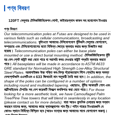
পণ্য বিবরণ
120FT সেলুলার টেলিকমিউনিকেশন পোস্ট, ফাইবারগ্লাস কাফন সহ মনোপোল টাওয়ার
পণ্য বিবরণ
Our telecommunication poles at Futao are designed to be used in
various fields such as cellular communications, broadcasting and
telecommunications.
ফুটাওতে আমাদের টেলিযোগযোগ খুঁটিগুলি সেলুলার যোগাযোগ,
সম্প্রচার এবং টেলিযোগাযোগের মতো বিভিন্ন ক্ষেত্রে ব্যবহার করার জন্য ডিজাইন করা
হয়েছে।
Telecommunication poles can either be base plate
mounted or use a direct burial mounting method.
টেলিকমিউনিকেশন খুঁটি
হয় বেস প্লেট মাউন্ট করা যেতে পারে বা সরাসরি কবর দেওয়ার মাউন্ট পদ্ধতি ব্যবহার করতে
পারে।
All baseplates will be made in accordance to ASTM A633
GRE standard for Normalized High Strength Low-Alloy Structural
Steel Plates.
নরমালাইজড উচ্চ শক্তি কম-মিশ্র স্ট্রাকচারাল স্টিল প্লেটের জন্য সমস্ত
বেসপ্লেটগুলি এএসটিএম এ 633 জিআরই মান অনুযায়ী তৈরি করা হবে।
In addition, the
shape of the poles can be configured in a number of options
including round and multisided tapering.
এছাড়াও, খুঁটির আকারটি গোল এবং
মাল্টিসাইডেড টেপারিং সহ বেশ কয়েকটি বিকল্পে কনফিগার করা যেতে পারে।
For those
looking for a more aesthetic look, we have Camouflaged Palm
Tree/Pine Tree towers that will blend in seamlessly in any location
(please contact us for more details).
যারা আরও নান্দনিক চেহারার জন্য সন্ধান
করছেন তাদের জন্য, আমাদের কাছে ক্যামফ্ল্যাগড পাম ট্রি / পাইন গাছের টাওয়ারগুলি যে
কোনও স্থানে নির্বিঘ্নে মিশ্রিত হবে (আরও তথ্যের জন্য আমাদের সাথে যোগাযোগ করুন)।