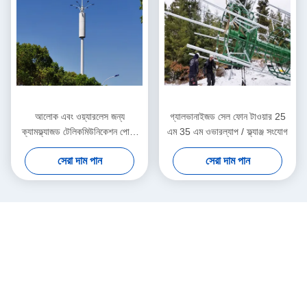
আলোক এবং ওয়্যারলেস জন্য
গ্যালভানাইজড সেল ফোন টাওয়ার 25
ক্যামফ্ল্যাজড টেলিকমিউনিকেশন পোস্ট
এম 35 এম ওভারল্যাপ / ফ্ল্যাঞ্জ সংযোগ
30 এম 35 এম 40 এম
সেরা দাম পান
সেরা দাম পান