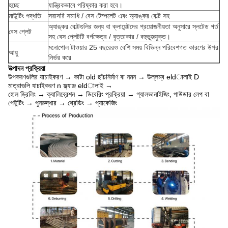
হচ্ছে
যান্ত্রিকভাবে পরিষ্কার করা হবে।
মাউন্টিং পদ্ধতি
সরাসরি সমাধি / বেস টেম্পলেট এবং অ্যাঙ্কর বোল্ট সহ
অ্যাঙ্কর বোল্টগুলির জন্য বা ক্লায়েন্টদের প্রয়োজনীয়তা অনুসারে স্লটেড গর্ত
বেস প্লেট
সহ বেস প্লেটটি বর্গক্ষেত্র / বৃত্তাকার / বহুভুজযুক্ত।
মনোপোল টাওয়ার 25 বছরেরও বেশি সময় বিভিন্ন পরিবেশগত কারণের উপর
আয়ু
নির্ভর করে
উত্পাদন প্রক্রিয়া
উপকরণগুলির যাচাইকরণ → কাটা old ছাঁচনির্মাণ বা নমন → উল্লম্ব eldালাই D
মাত্রাগুলি যাচাইকরণ n ফ্ল্যাঞ্জ eldালাই →
হোল ড্রিলিং → ক্যালিব্রেশন → ডিবেরিং প্রক্রিয়া → গ্যালভানাইজিং, পাউডার লেপ বা
পেইন্টিং → পুনরুদ্ধার → থ্রেডিং → প্যাকেজিং