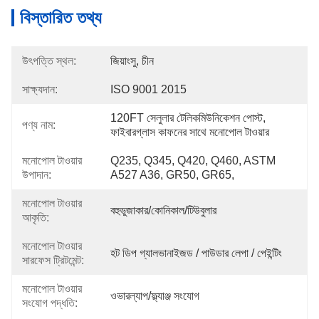
বিস্তারিত তথ্য
উৎপত্তি স্থল:
জিয়াংসু, চীন
সাক্ষ্যদান:
ISO 9001 2015
120FT সেলুলার টেলিকমিউনিকেশন পোস্ট, 
পণ্য নাম:
ফাইবারগ্লাস কাফনের সাথে মনোপোল টাওয়ার
মনোপোল টাওয়ার
Q235, Q345, Q420, Q460, ASTM 
উপাদান:
A527 A36, GR50, GR65,
মনোপোল টাওয়ার
বহুভুজাকার/কোনিকাল/টিউবুলার
আকৃতি:
মনোপোল টাওয়ার
হট ডিপ গ্যালভানাইজড / পাউডার লেপা / পেইন্টিং
সারফেস ট্রিটমেন্ট:
মনোপোল টাওয়ার
ওভারল্যাপ/ফ্ল্যাঞ্জ সংযোগ
সংযোগ পদ্ধতি: