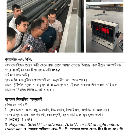
প্যাকেজিং এবং শিপিং
গ্যালভেনাইজড পৃষ্ঠের ক্ষতি থেকে রক্ষা পেতে আমরা পোলের উপরের এবং নীচের অংশগুলিকে
মাদুর বা স্ট্রের বেল দিয়ে প্যাক করি may
পরিবহন সময় ঘটে।
প্যাকেজিং ক্লায়েন্টদের প্রয়োজনীয়তা অনুযায়ীও করা যেতে পারে।
আমরা খুঁটিগুলি সমুদ্র বা বায়ু দ্বারা বা এক্সপ্রেস বা ট্রেনের মাধ্যমে শিপ করতে পারি এবং
আমাদের নিয়মিত শিপিং এজেন্ট রয়েছে।
প্রায়শই জিজ্ঞাসিত প্রশ্নাবলী
বাণিজ্যক শর্তাবলী:
1. মূল্য মেয়াদ: এক্সডাব্লু, এফওবি, সিএফআর, সিআইএফ, এফসিএ বা অন্যান্য।
দামের মধ্যে রয়েছে মেরু শ্যাফট, বেস প্লেট, ক্রস আর্ম এবং অ্যাঙ্কর অংশ।
2. MOQ: 1 সেট।
3. Payment: 30%T/T in advance,70%T/T or L/C at sight before
shipment.
3. প্রদান: অগ্রিম 30% টি / টি, চালানের আগে 70% টি / টি বা এল / সি