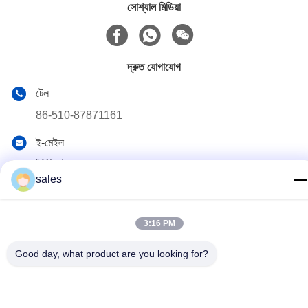
সোশ্যাল মিডিয়া
দ্রুত যোগাযোগ
টেল
86-510-87871161
ই-মেইল
li@fu-tao.com
sales
ঠিকানা
নং ১ Xinghe রোড, Heqiao ইন্ডাস্ট্রিয়াল জোন, Yixing, Jiangsu, চীন
3:16 PM
গোপনীয়তা নীতি
|
সাইট ম্যাপ
Good day, what product are you looking for?
চীন ভালো গুণমান মেটাল পাওয়ার পোল সরবরাহকারী। কপিরাইট © 2020-2026 Yixing
Futao Metal Structural Unit Co. Ltd . সব সমস্ত অধিকার সংরক্ষিত।