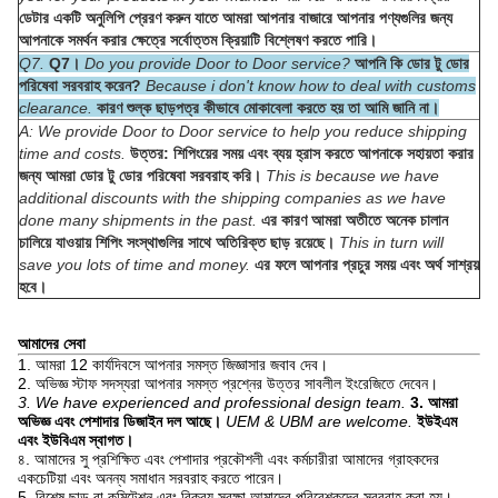
ডেটার একটি অনুলিপি প্রেরণ করুন যাতে আমরা আপনার বাজারে আপনার পণ্যগুলির জন্য
আপনাকে সমর্থন করার ক্ষেত্রে সর্বোত্তম ক্রিয়াটি বিশ্লেষণ করতে পারি।
Q7.
Q7।
Do you provide Door to Door service?
আপনি কি ডোর টু ডোর
পরিষেবা সরবরাহ করেন?
Because i don't know how to deal with customs
clearance.
কারণ শুল্ক ছাড়পত্র কীভাবে মোকাবেলা করতে হয় তা আমি জানি না।
A: We provide Door to Door service to help you reduce shipping
time and costs.
উত্তর: শিপিংয়ের সময় এবং ব্যয় হ্রাস করতে আপনাকে সহায়তা করার
জন্য আমরা ডোর টু ডোর পরিষেবা সরবরাহ করি।
This is because we have
additional discounts with the shipping companies as we have
done many shipments in the past.
এর কারণ আমরা অতীতে অনেক চালান
চালিয়ে যাওয়ায় শিপিং সংস্থাগুলির সাথে অতিরিক্ত ছাড় রয়েছে।
This in turn will
save you lots of time and money.
এর ফলে আপনার প্রচুর সময় এবং অর্থ সাশ্রয়
হবে।
আমাদের সেবা
1. আমরা 12 কার্যদিবসে আপনার সমস্ত জিজ্ঞাসার জবাব দেব।
2. অভিজ্ঞ স্টাফ সদস্যরা আপনার সমস্ত প্রশ্নের উত্তর সাবলীল ইংরেজিতে দেবেন।
3. We have experienced and professional design team.
3. আমরা
অভিজ্ঞ এবং পেশাদার ডিজাইন দল আছে।
UEM & UBM are welcome.
ইউইএম
এবং ইউবিএম স্বাগত।
৪. আমাদের সু প্রশিক্ষিত এবং পেশাদার প্রকৌশলী এবং কর্মচারীরা আমাদের গ্রাহকদের
একচেটিয়া এবং অনন্য সমাধান সরবরাহ করতে পারেন।
5. বিশেষ ছাড় বা কমিটেশন এবং বিক্রয় সুরক্ষা আমাদের পরিবেশকদের সরবরাহ করা হয়।