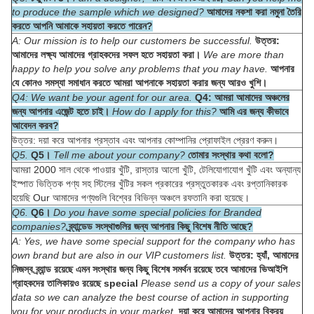
to produce the sample which we designed?
আমাদের নকশা করা নমুনা তৈরি
করতে আপনি আমাকে সহায়তা করতে পারেন?
A: Our mission is to help our customers be successful.
উত্তর:
আমাদের লক্ষ্য আমাদের গ্রাহকদের সফল হতে সহায়তা করা।
We are more than
happy to help you solve any problems that you may have.
আপনার
যে কোনও সমস্যা সমাধান করতে আমরা আপনাকে সহায়তা করার জন্য আরও খুশি।
Q4: We want be your agent for our area.
Q4: আমরা আমাদের অঞ্চলের
জন্য আপনার এজেন্ট হতে চাই।
How do I apply for this?
আমি এর জন্য কীভাবে
আবেদন করব?
উত্তর: দয়া করে আপনার প্রস্তাব এবং আপনার কোম্পানির প্রোফাইল প্রেরণ করুন।
Q5.
Q5।
Tell me about your company?
তোমার সংস্থার কথা বলো?
আমরা 2000 সাল থেকে পাওয়ার খুঁটি, রাস্তার আলো খুঁটি, টেলিযোগাযোগ খুঁটি এবং অন্যান্য
ইস্পাত ভিত্তিক পণ্য সহ স্টিলের খুঁটির সকল প্রকারের প্রস্তুতকারক এবং রপ্তানিকারক
হয়েছি Our আমাদের পণ্যগুলি বিশ্বের বিভিন্ন অঞ্চলে রফতানি করা হয়েছে।
Q6.
Q6।
Do you have some special policies for Branded
companies?
ব্র্যান্ডেড সংস্থাগুলির জন্য আপনার কিছু বিশেষ নীতি আছে?
A: Yes, we have some special support for the company who has
own brand but are also in our VIP customers list.
উত্তর: হ্যাঁ, আমাদের
নিজস্ব ব্র্যান্ড রয়েছে এমন সংস্থার জন্য কিছু বিশেষ সমর্থন রয়েছে তবে আমাদের ভিআইপি
গ্রাহকদের তালিকায়ও রয়েছে special
Please send us a copy of your sales
data so we can analyze the best course of action in supporting
you for your products in your market.
দয়া করে আমাদের আপনার বিক্রয়