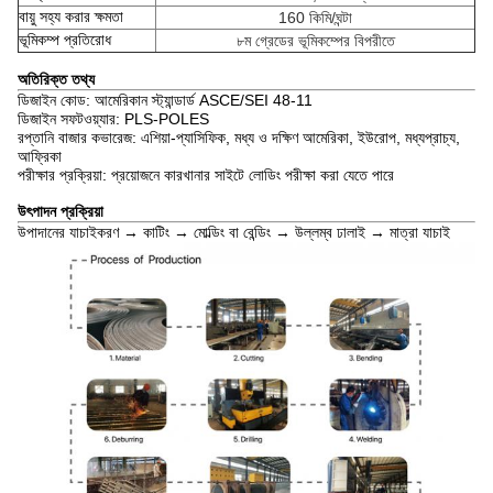
বায়ু সহ্য করার ক্ষমতা
160 কিমি/ঘন্টা
ভূমিকম্প প্রতিরোধ
৮ম গ্রেডের ভূমিকম্পের বিপরীতে
অতিরিক্ত তথ্য
ডিজাইন কোড: আমেরিকান স্ট্যান্ডার্ড ASCE/SEI 48-11
ডিজাইন সফটওয়্যার: PLS-POLES
রপ্তানি বাজার কভারেজ: এশিয়া-প্যাসিফিক, মধ্য ও দক্ষিণ আমেরিকা, ইউরোপ, মধ্যপ্রাচ্য,
আফ্রিকা
পরীক্ষার প্রক্রিয়া: প্রয়োজনে কারখানার সাইটে লোডিং পরীক্ষা করা যেতে পারে
উৎপাদন প্রক্রিয়া
উপাদানের যাচাইকরণ → কাটিং → মোল্ডিং বা বেন্ডিং → উল্লম্ব ঢালাই → মাত্রা যাচাই