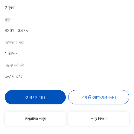
2 টুকরা
মূল্য:
$201 - $475
ডেলিভারি সময়:
1 উইকস
পেমেন্ট শর্তাবলী:
এল/সি, টি/টি
সেরা দাম পান
এখনই যোগাযোগ করুন
বিস্তারিত তথ্য
পণ্য বিবরণ