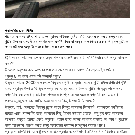
প্যাকেজিং এবং শিপিং
পরিবহণের সময় ঘটতে পারে এমন গ্যালভানাইজড পৃষ্ঠের ক্ষতি থেকে রক্ষা করার জন্য আমরা
খুঁটির উপরের এবং নীচের অংশগুলিকে একটি মাদুর বা খড়ের বেল দিয়ে ঢেকে রাখি।ক্লায়েন্টদের
প্রয়োজনীয়তা অনুযায়ী প্যাকেজিংও করা যেতে পারে।
Q4.আমরা আমাদের এলাকার জন্য আপনার এজেন্ট হতে চাই.আমি কিভাবে এই জন্য আবেদন
করব?
উত্তর: অনুগ্রহ করে আপনার প্রস্তাব এবং আপনার কোম্পানির প্রোফাইল পাঠান
প্রশ্ন 5.আপনার কোম্পানি সম্পর্কে বলুন?
উত্তর: আমরা 2000 সাল থেকে বিদ্যুতের খুঁটি, রাস্তার আলোর খুঁটি, টেলিযোগাযোগ খুঁটি
এবং অন্যান্য ইস্পাত ভিত্তিক পণ্য সহ সমস্ত ধরণের ইস্পাত খুঁটির প্রস্তুতকারক এবং
রপ্তানিকারক হয়েছি। আমাদের পণ্যগুলি বিশ্বের অনেক অঞ্চলে রপ্তানি করা হয়েছে।
প্রশ্ন ৬.ব্র্যান্ডেড কোম্পানির জন্য আপনার কিছু বিশেষ নীতি আছে?
উত্তর: হ্যাঁ, আমাদের নিজস্ব ব্র্যান্ড আছে কিন্তু আমাদের ভিআইপি গ্রাহকদের তালিকায়
রয়েছে এমন কোম্পানির জন্য আমাদের কিছু বিশেষ সহায়তা রয়েছে।অনুগ্রহ করে আমাদের
আপনার বিক্রয় ডেটার একটি অনুলিপি পাঠান যাতে আমরা আপনার বাজারে আপনার পণ্যগুলির
জন্য আপনাকে সমর্থন করার জন্য সর্বোত্তম পদক্ষেপ বিশ্লেষণ করতে পারি।
প্রশ্ন ৭.আপনি কি ডোর টু ডোর সার্ভিস প্রদান করেন?কারণ আমি জানি না কিভাবে কাস্টমস