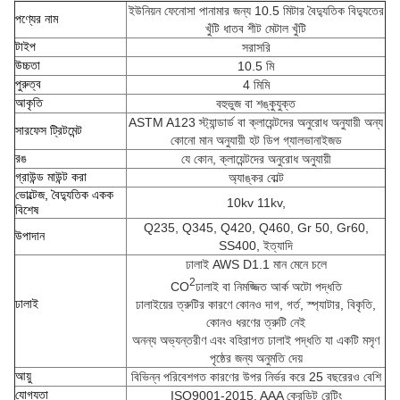
ইউনিয়ন ফেনোসা পানামার জন্য 10.5 মিটার বৈদ্যুতিক বিদ্যুতের
পণ্যের নাম
খুঁটি ধাতব শীট মেটাল খুঁটি
টাইপ
সরাসরি
উচ্চতা
10.5 মি
পুরুত্ব
4 মিমি
আকৃতি
বহুভুজ বা শঙ্কুযুক্ত
ASTM A123 স্ট্যান্ডার্ড বা ক্লায়েন্টদের অনুরোধ অনুযায়ী অন্য
সারফেস ট্রিটমেন্ট
কোনো মান অনুযায়ী হট ডিপ গ্যালভানাইজড
রঙ
যে কোন, ক্লায়েন্টদের অনুরোধ অনুযায়ী
গ্রাউন্ড মাউন্ট করা
অ্যাঙ্কর বোল্ট
ভোল্টেজ, বৈদ্যুতিক একক
10kv 11kv,
বিশেষ
Q235, Q345, Q420, Q460, Gr 50, Gr60,
উপাদান
SS400, ইত্যাদি
ঢালাই AWS D1.1 মান মেনে চলে
2
CO
ঢালাই বা নিমজ্জিত আর্ক অটো পদ্ধতি
ঢালাই
ঢালাইয়ের ত্রুটির কারণে কোনও দাগ, গর্ত, স্প্যাটার, বিকৃতি,
কোনও ধরণের ত্রুটি নেই
অনন্য অভ্যন্তরীণ এবং বহিরাগত ঢালাই পদ্ধতি যা একটি মসৃণ
পৃষ্ঠের জন্য অনুমতি দেয়
আয়ু
বিভিন্ন পরিবেশগত কারণের উপর নির্ভর করে 25 বছরেরও বেশি
যোগ্যতা
ISO9001-2015, AAA ক্রেডিট রেটিং