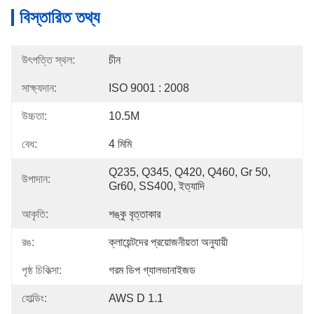
বিস্তারিত তথ্য
উৎপত্তি স্থল:
চীন
সাক্ষ্যদান:
ISO 9001 : 2008
উচ্চতা:
10.5M
বেধ:
4 মিমি
Q235, Q345, Q420, Q460, Gr 50, 
উপাদান:
Gr60, SS400, ইত্যাদি
আকৃতি:
শঙ্কু বৃত্তাকার
রঙ:
ক্লায়েন্টদের প্রয়োজনীয়তা অনুযায়ী
পৃষ্ঠ চিকিত্সা:
গরম ডিপ গ্যালভানাইজড
হোল্ডিং:
AWS D 1.1