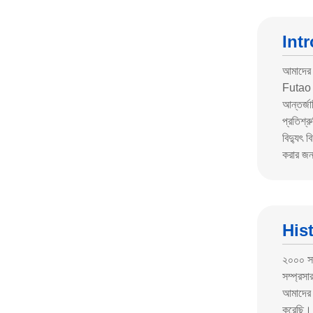
Int
আমাদের ক
Futao ম
আন্তর্জা
প্রতিশ্
বিদ্যুৎ 
করার জন্
His
২০০০ সাল
সম্প্রসা
আমাদের 
করেছি। ব