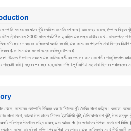
roduction
োম্পানি সব ধরনের ধাতব খুঁটি তৈরিতে মনোনিবেশ করে। এর মধ্যে রয়েছে ইস্পাত বিদ্যুৎ খু
েটাল স্ট্রাকচারস 2000 সালে প্রতিষ্ঠিত হয়েছিল এক লক্ষ্য মাথায় রেখে - মানসম্পন্ন 
তিক বাণিজ্যে ১৮ বছরের অভিজ্ঞতা অর্জন করেছি এবং আমাদের পণ্যগুলি সারা বিশ্বের নির্মা
রুতিবদ্ধ ¢ গুণমান এবং সততা অন্য সবকিছুর উপরে ¢.
বিতরণ, উন্নত উৎপাদন সরঞ্জাম এবং অভিজ্ঞ কর্মীদের ক্ষেত্রে আমাদের গভীর প্রযুক্তিগত জ
য প্রচেষ্টা করি। বছরের পর বছর ধরে,আমরা দক্ষিণ-পূর্ব এশিয়া সহ সারা বিশ্বের গ্রাহকদের
tory
 থেকে, আমাদের কোম্পানি বিভিন্ন ধরণের স্টিলের খুঁটি তৈরির সাথে জড়িত। শুরুতে, আমরা 
রণের সাথে সাথে, আমরা উচ্চ মানের স্টিলের ইউটিলিটি খুঁটি, টেলিযোগাযোগ খুঁটি, উচ্চ মস্
একটি পরিপক্ক উৎপাদন লাইন রয়েছে এবং আমরা পণ্যের গুণমানের উপরও মনোযোগ দিচ্ছি। 
র্তমানে, আমরা আমেরিকা, দক্ষিণ-পূর্ব এশিয়া, মধ্যপ্রাচ্য এবং আফ্রিকার সাথে দীর্ঘমেয়াদ