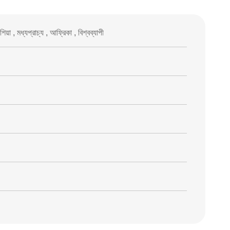
িয়া , মধ্যপ্রাচ্য , আফ্রিকা , বিশ্বব্যাপী