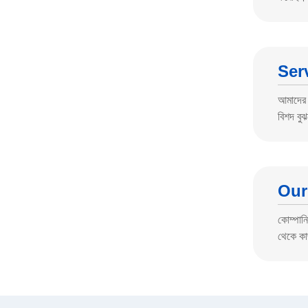
Ser
আমাদের 
বিশদ বু
Our
কোম্পানি
থেকে কাজ